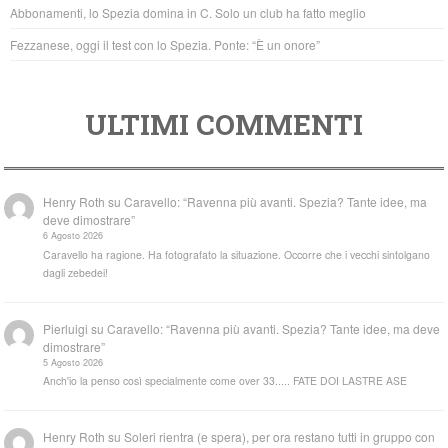
k
Abbonamenti, lo Spezia domina in C. Solo un club ha fatto meglio
Fezzanese, oggi il test con lo Spezia. Ponte: “È un onore”
ULTIMI COMMENTI
Henry Roth
su
Caravello: “Ravenna più avanti. Spezia? Tante idee, ma
deve dimostrare”
6 Agosto 2026
Caravello ha ragione. Ha fotografato la situazione. Occorre che i vecchi sintolgano
dagli zebedei!
Pierluigi
su
Caravello: “Ravenna più avanti. Spezia? Tante idee, ma deve
dimostrare”
5 Agosto 2026
Anch'io la penso così specialmente come over 33..... FATE DOI LASTRE ASE
Henry Roth
su
Soleri rientra (e spera), per ora restano tutti in gruppo con