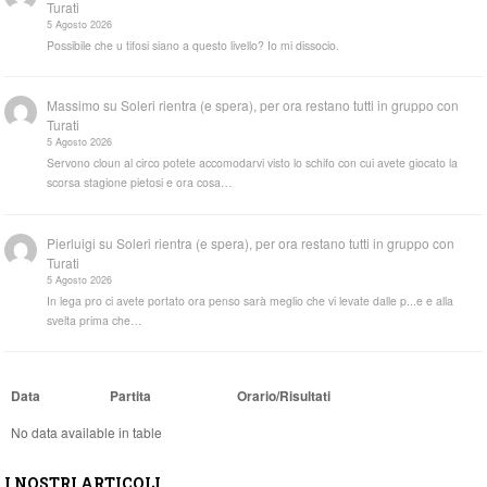
Turati
5 Agosto 2026
Possibile che u tifosi siano a questo livello? Io mi dissocio.
Massimo
su
Soleri rientra (e spera), per ora restano tutti in gruppo con
Turati
5 Agosto 2026
Servono cloun al circo potete accomodarvi visto lo schifo con cui avete giocato la
scorsa stagione pietosi e ora cosa…
Pierluigi
su
Soleri rientra (e spera), per ora restano tutti in gruppo con
Turati
5 Agosto 2026
In lega pro ci avete portato ora penso sarà meglio che vi levate dalle p...e e alla
svelta prima che…
Data
Partita
Orario/Risultati
No data available in table
I NOSTRI ARTICOLI