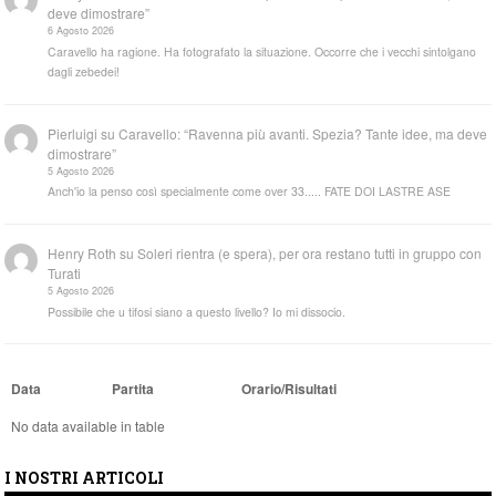
deve dimostrare”
6 Agosto 2026
Caravello ha ragione. Ha fotografato la situazione. Occorre che i vecchi sintolgano
dagli zebedei!
Pierluigi
su
Caravello: “Ravenna più avanti. Spezia? Tante idee, ma deve
dimostrare”
5 Agosto 2026
Anch'io la penso così specialmente come over 33..... FATE DOI LASTRE ASE
Henry Roth
su
Soleri rientra (e spera), per ora restano tutti in gruppo con
Turati
5 Agosto 2026
Possibile che u tifosi siano a questo livello? Io mi dissocio.
Data
Partita
Orario/Risultati
No data available in table
I NOSTRI ARTICOLI