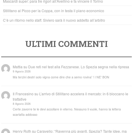
Mascardi super: para tre rigori all’Avellino e fa vincere il Torino
k
Stillitano al Picco per la Coppa, con in testa il piano economico
C’è un ritorno nello staff. Siviero sarà il nuovo addetto all’arbitro
ULTIMI COMMENTI
Mattia
su
Due reti nel test alla Fezzanese. Lo Spezia segna nella ripresa
9 Agosto 2026
Ma terzini destri solo vigna come dire che a semo rovina' ! I NE' BON
Il Francesino
su
L’arrivo di Stillitano accelera il mercato: in 6 bloccano le
trattative
8 Agosto 2026
Certe zavorre te le devi accollare in eterno. Nessuno li vuole, hanno la lettera
scarlatta addosso
Henry Roth
su
Caravello: “Ravenna più avanti. Spezia? Tante idee, ma