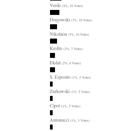
Verde
(4%, 16 Votes)
Dragowski
(3%, 10 Votes)
Nikolaou
(3%, 10 Votes)
Krollis
(2%, 7 Votes)
Ekdal
(2%, 6 Votes)
S. Esposito
(1%, 5 Votes)
Zurkowski
(1%, 5 Votes)
Cipot
(1%, 5 Votes)
Antonucci
(1%, 3 Votes)