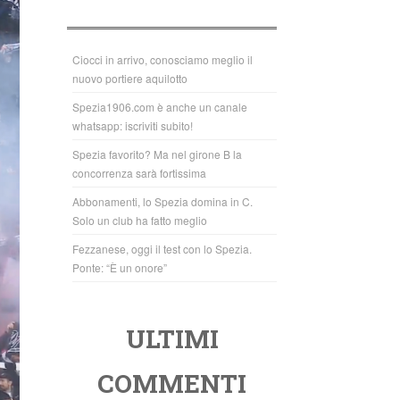
b
A
o
p
o
p
Ciocci in arrivo, conosciamo meglio il
nuovo portiere aquilotto
k
Spezia1906.com è anche un canale
whatsapp: iscriviti subito!
Spezia favorito? Ma nel girone B la
concorrenza sarà fortissima
Abbonamenti, lo Spezia domina in C.
Solo un club ha fatto meglio
Fezzanese, oggi il test con lo Spezia.
Ponte: “È un onore”
ULTIMI
COMMENTI