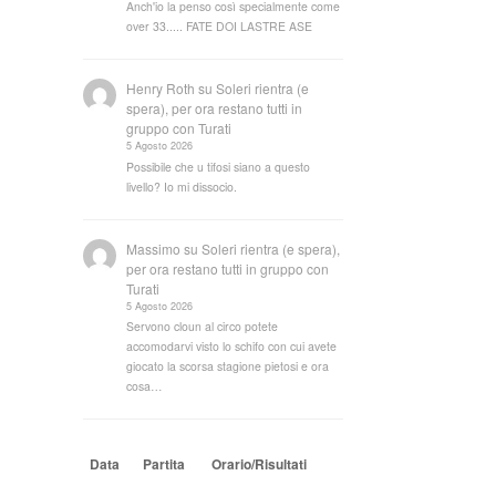
Anch'io la penso così specialmente come
over 33..... FATE DOI LASTRE ASE
Henry Roth
su
Soleri rientra (e
spera), per ora restano tutti in
gruppo con Turati
5 Agosto 2026
Possibile che u tifosi siano a questo
livello? Io mi dissocio.
Massimo
su
Soleri rientra (e spera),
per ora restano tutti in gruppo con
Turati
5 Agosto 2026
Servono cloun al circo potete
accomodarvi visto lo schifo con cui avete
giocato la scorsa stagione pietosi e ora
cosa…
Data
Partita
Orario/Risultati