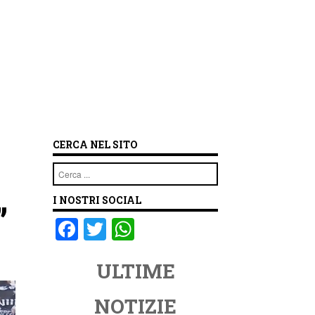
CERCA NEL SITO
Cerca
I NOSTRI SOCIAL
”
F
T
W
a
wi
h
ULTIME
c
tt
at
e
er
s
NOTIZIE