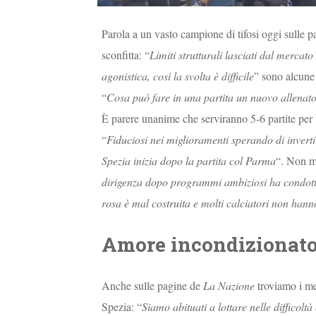
Parola a un vasto campione di tifosi oggi sulle 
sconfitta: “
Limiti strutturali lasciati dal mercat
agonistica, così la svolta è difficile
” sono alcune
“
Cosa può fare in una partita un nuovo allenato
È parere unanime che serviranno 5-6 partite per 
“
Fiduciosi nei miglioramenti sperando di invertir
Spezia inizia dopo la partita col Parma
“. Non ma
dirigenza dopo programmi ambiziosi ha condotto
rosa è mal costruita e molti calciatori non han
Amore incondizionat
Anche sulle pagine de
La Nazione
troviamo i mes
Spezia: “
Siamo abituati a lottare nelle diffico