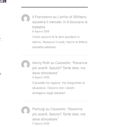
Il Francesino
su
L’arrivo di Stillitano
accelera il mercato: in 6 bloccano le
trattative
8 Agosto 2026
Certe zavorre te le devi accollare in
“.
eterno. Nessuno li vuole, hanno la lettera
scarlatta addosso
Henry Roth
su
Caravello: “Ravenna
più avanti. Spezia? Tante idee, ma
a
deve dimostrare”
6 Agosto 2026
Caravello ha ragione. Ha fotografato la
situazione. Occorre che i vecchi
sintolgano dagli zebedei!
Pierluigi
su
Caravello: “Ravenna
più avanti. Spezia? Tante idee, ma
deve dimostrare”
5 Agosto 2026