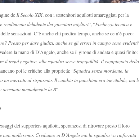
pagine de
Il Secolo XIX
, con i sostenitori aquilotti amareggiati per la
o e rendimento deludente dei giocatori migliori
“, “
Pochezza tecnica e
 delle sensazioni. C’è anche chi predica tempo, anche se ce n’è poco:
re? Presto per dare giudizi, anche se gli errori in campo sono evidenti
vedere la mano di D’Angelo, anche se il girone di andata è quasi finito:
e il trend negativo, alla squadra serve tranquillità. Il campionato dello
ncano poi le critiche alla proprietà: “
Squadra senza mordente, la
 un mercato al risparmio. Il cambio in panchina era inevitabile, ma l
no accettato mentalmente la B
“.
o
saggi dei supporters aquilotti, speranzosi di ritrovare presto il loro
ltà e non molleremo. Crediamo in D’Angelo ma la squadra va rinforzata