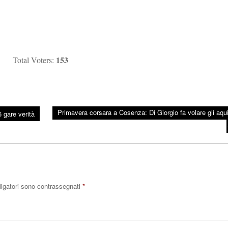
153
Total Voters:
Primavera corsara a Cosenza: Di Giorgio fa volare gli aquil
 gare verità
ligatori sono contrassegnati
*