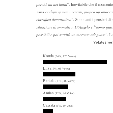
perché ha dei limiti
“. Inevitabile che il momento
sono evidenti in tutti i reparti, manca un attacc
classifica demoralizza
“. Sono tanti i pensieri di
situazione drammatica. D’Angelo è l’uomo giust
possibili e poi servirà un mercato adeguato
“. La
Votate i vo
Kouda
(34%, 126 Votes)
Elia
(17%, 63 Votes)
Bertola
(13%, 48 Votes)
Amian
(12%, 44 Votes)
Cassata
(5%, 19 Votes)