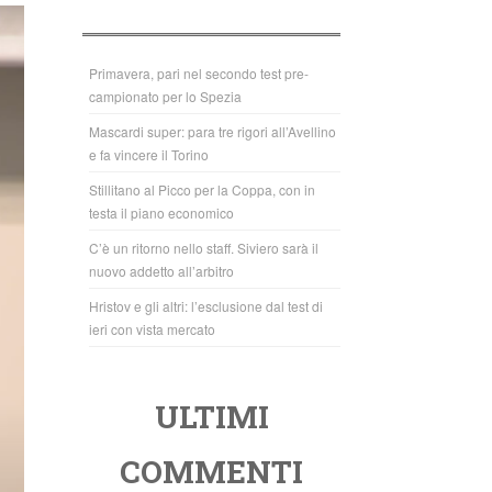
b
A
o
p
o
p
Primavera, pari nel secondo test pre-
campionato per lo Spezia
k
Mascardi super: para tre rigori all’Avellino
e fa vincere il Torino
Stillitano al Picco per la Coppa, con in
testa il piano economico
C’è un ritorno nello staff. Siviero sarà il
nuovo addetto all’arbitro
Hristov e gli altri: l’esclusione dal test di
ieri con vista mercato
ULTIMI
COMMENTI