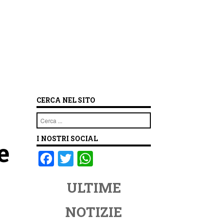
CERCA NEL SITO
Cerca
I NOSTRI SOCIAL
e
F
T
W
a
wi
h
ULTIME
c
tt
at
e
er
s
NOTIZIE