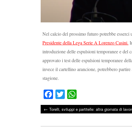
Nel calcio del prossimo futuro potrebbe esserci u
Presidente della Lega Serie A Lorenzo Casini.
In
introduzione delle espulsioni temporanee e del c
approvato i test delle espulsioni temporanee della 
invece il cartellino arancione, potrebbero partir
stagione.
Fa
T
W
ce
wi
ha
←
Torelli, sviluppi e partitelle: altra giornata di lavo
bo
tte
ts
Post navigation
ok
r
A
pp