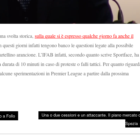
na svolta storica,
sulla quale si è espresso qualche giorno fa anche il
 questi giorni infatti tengono banco le questioni legate alla possibile
artellino arancione. L’IFAB infatti, secondo quanto scrive Sportface, ha
durata di 10 minuti in caso di proteste o falli tattici. Per quanto riguard
e alcune sperimentazioni in Premier League a partire dalla prossima
Una o due cessioni e un attaccante. Il piano mercato d
ro a Follo
Spezia