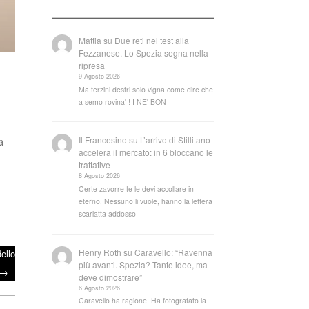
Mattia
su
Due reti nel test alla
Fezzanese. Lo Spezia segna nella
ripresa
9 Agosto 2026
Ma terzini destri solo vigna come dire che
a semo rovina' ! I NE' BON
a
Il Francesino
su
L’arrivo di Stillitano
accelera il mercato: in 6 bloccano le
trattative
8 Agosto 2026
Certe zavorre te le devi accollare in
eterno. Nessuno li vuole, hanno la lettera
scarlatta addosso
Henry Roth
su
Caravello: “Ravenna
ello
più avanti. Spezia? Tante idee, ma
→
deve dimostrare”
6 Agosto 2026
Caravello ha ragione. Ha fotografato la