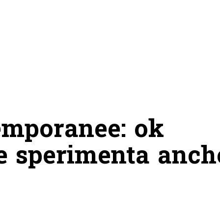
emporanee: ok
he sperimenta anch