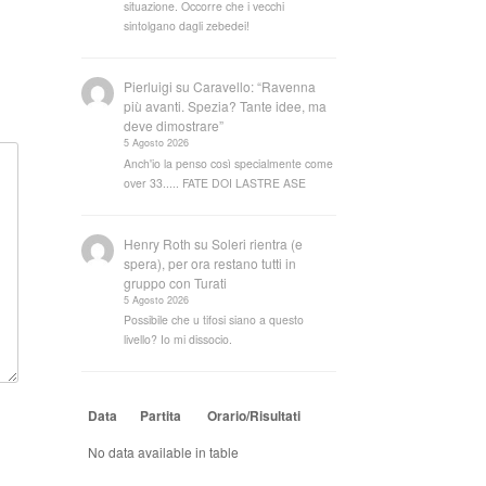
situazione. Occorre che i vecchi
sintolgano dagli zebedei!
Pierluigi
su
Caravello: “Ravenna
più avanti. Spezia? Tante idee, ma
deve dimostrare”
5 Agosto 2026
Anch'io la penso così specialmente come
over 33..... FATE DOI LASTRE ASE
Henry Roth
su
Soleri rientra (e
spera), per ora restano tutti in
gruppo con Turati
5 Agosto 2026
Possibile che u tifosi siano a questo
livello? Io mi dissocio.
Data
Partita
Orario/Risultati
No data available in table