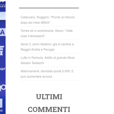
b
A
o
p
o
p
Catanzaro, Ruggero: “Pronto al rilancio
dopo sei mesi difficili”
k
Torres ok in amichevole, Greco: “Viste
cose interessanti”
Serie C, primi ribaltoni: già si cambia a
Reggio Emilia e Perugia
Lutto in Ferrovia. Addio al grande tifoso
Alessio Tedeschi
Abbonamenti, sfondata quota 5.000. E
può aumentare ancora
ULTIMI
COMMENTI