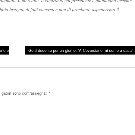
onato. Il mercato? Il confronto col presidente è quotidiano insieme
bbia bisogno di fatti concreti e non di proclami: aspetteremo il
rio e
Gotti docente per un giorno: “A Coverciano mi sento a casa”
ligatori sono contrassegnati
*