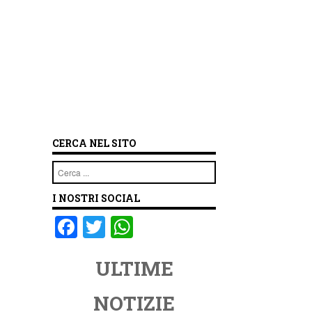
CERCA NEL SITO
Cerca
I NOSTRI SOCIAL
F
T
W
a
wi
h
ULTIME
c
tt
at
e
er
s
NOTIZIE