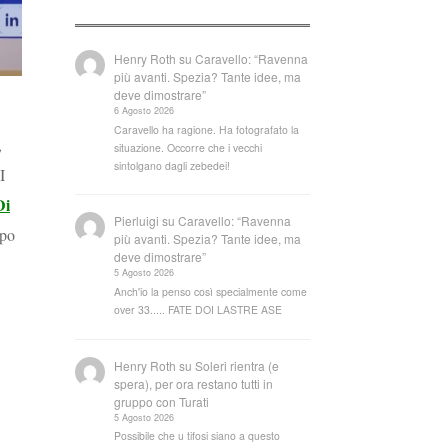
Henry Roth
su
Caravello: “Ravenna
più avanti. Spezia? Tante idee, ma
deve dimostrare”
6 Agosto 2026
Caravello ha ragione. Ha fotografato la
,
situazione. Occorre che i vecchi
sintolgano dagli zebedei!
I
Di
Pierluigi
su
Caravello: “Ravenna
ppo
più avanti. Spezia? Tante idee, ma
deve dimostrare”
5 Agosto 2026
Anch'io la penso così specialmente come
over 33..... FATE DOI LASTRE ASE
Henry Roth
su
Soleri rientra (e
spera), per ora restano tutti in
gruppo con Turati
5 Agosto 2026
Possibile che u tifosi siano a questo