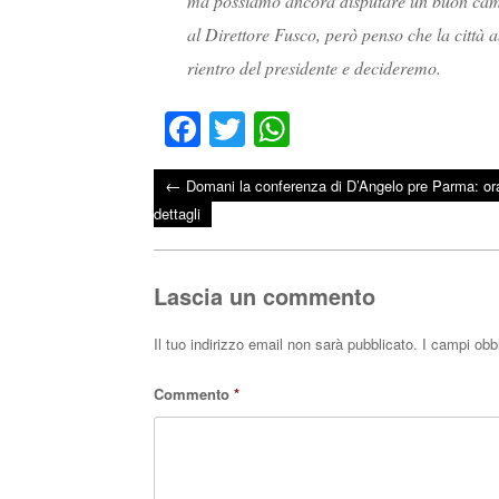
ma possiamo ancora disputare un buon campi
al Direttore Fusco, però penso che la città a
rientro del presidente e decideremo.
Fa
T
W
ce
wi
ha
←
Domani la conferenza di D’Angelo pre Parma: ora
bo
tte
ts
Post navigation
dettagli
ok
r
A
pp
Lascia un commento
Il tuo indirizzo email non sarà pubblicato.
I campi obb
Commento
*