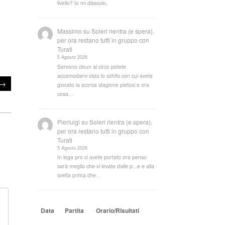
livello? Io mi dissocio.
Massimo
su
Soleri rientra (e spera),
per ora restano tutti in gruppo con
Turati
5 Agosto 2026
Servono cloun al circo potete
accomodarvi visto lo schifo con cui avete
→
giocato la scorsa stagione pietosi e ora
cosa…
Pierluigi
su
Soleri rientra (e spera),
per ora restano tutti in gruppo con
Turati
5 Agosto 2026
In lega pro ci avete portato ora penso
sarà meglio che vi levate dalle p...e e alla
svelta prima che…
Data
Partita
Orario/Risultati