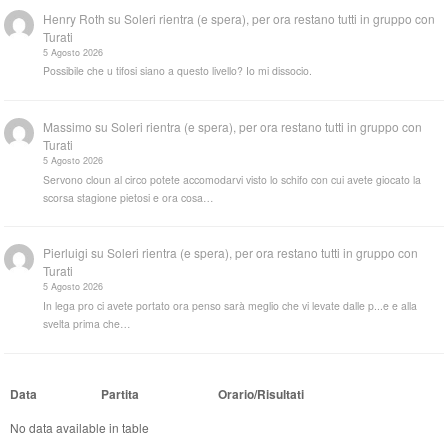
Henry Roth
su
Soleri rientra (e spera), per ora restano tutti in gruppo con
Turati
5 Agosto 2026
Possibile che u tifosi siano a questo livello? Io mi dissocio.
Massimo
su
Soleri rientra (e spera), per ora restano tutti in gruppo con
Turati
5 Agosto 2026
Servono cloun al circo potete accomodarvi visto lo schifo con cui avete giocato la
scorsa stagione pietosi e ora cosa…
Pierluigi
su
Soleri rientra (e spera), per ora restano tutti in gruppo con
Turati
5 Agosto 2026
In lega pro ci avete portato ora penso sarà meglio che vi levate dalle p...e e alla
svelta prima che…
Data
Partita
Orario/Risultati
No data available in table