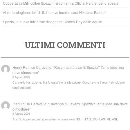
o
p
Cooperativa Mitilicoltori Spezzini si conferma Official Partner dello Spezia
k
Al via la stagione dell’U15. Il nuovo tecnico sarà Nikolaus Barbieri
Spezia, la nuova iniziativa: disegnare il Match-Day delle Aquile
ULTIMI COMMENTI
Henry Roth
su
Caravello: “Ravenna più avanti. Spezia? Tante idee, ma
deve dimostrare”
6 Agosto 2026
Caravello ha ragione. Ha fotografato la situazione. Occorre che i vecchi sintolgano
dagli zebedei!
Pierluigi
su
Caravello: “Ravenna più avanti. Spezia? Tante idee, ma deve
dimostrare”
5 Agosto 2026
Anch'io la penso così specialmente come over 33..... FATE DOI LASTRE ASE