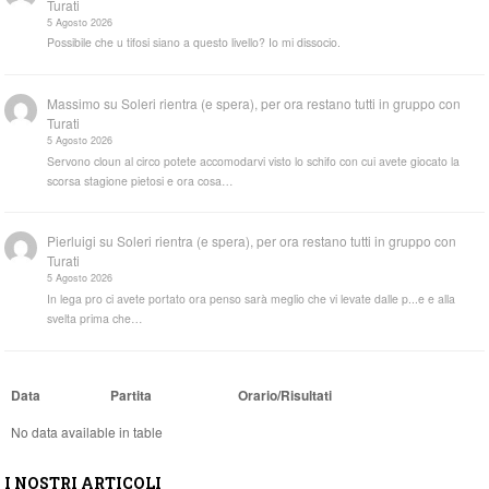
Turati
5 Agosto 2026
Possibile che u tifosi siano a questo livello? Io mi dissocio.
Massimo
su
Soleri rientra (e spera), per ora restano tutti in gruppo con
Turati
5 Agosto 2026
Servono cloun al circo potete accomodarvi visto lo schifo con cui avete giocato la
scorsa stagione pietosi e ora cosa…
Pierluigi
su
Soleri rientra (e spera), per ora restano tutti in gruppo con
Turati
5 Agosto 2026
In lega pro ci avete portato ora penso sarà meglio che vi levate dalle p...e e alla
svelta prima che…
Data
Partita
Orario/Risultati
No data available in table
I NOSTRI ARTICOLI