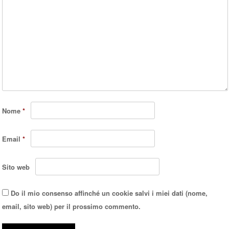
Nome
*
Email
*
Sito web
Do il mio consenso affinché un cookie salvi i miei dati (nome,
email, sito web) per il prossimo commento.