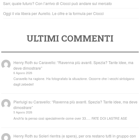
k
Sarr, quale futuro? Con l’arrivo di Ciocci può andare sul mercato
Oggi il via libera per Aurelio. Le cifre e la formula per Ciocci
ULTIMI COMMENTI
Henry Roth
su
Caravello: “Ravenna più avanti. Spezia? Tante idee, ma
deve dimostrare”
6 Agosto 2026
Caravello ha ragione. Ha fotografato la situazione. Occorre che i vecchi sintolgano
dagli zebedei!
Pierluigi
su
Caravello: “Ravenna più avanti. Spezia? Tante idee, ma deve
dimostrare”
5 Agosto 2026
Anch'io la penso così specialmente come over 33..... FATE DOI LASTRE ASE
Henry Roth
su
Soleri rientra (e spera), per ora restano tutti in gruppo con