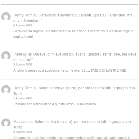
Henry Roth
su
Caravello: “Ravenna più avanti. Spezia? Tante idee, ma
deve dimostrare”
6 Agosto 2026
Caravello ha ragione. Ha fotografato la situazione. Occorre che i vecchi sintolgano
dagli zebedei!
Pierluigi
su
Caravello: “Ravenna più avanti. Spezia? Tante idee, ma deve
dimostrare”
5 Agosto 2026
Anch'io la penso così specialmente come over 33..... FATE DOI LASTRE ASE
Henry Roth
su
Soleri rientra (e spera), per ora restano tutti in gruppo con
Turati
5 Agosto 2026
Possibile che u tifosi siano a questo livello? Io mi dissocio.
Massimo
su
Soleri rientra (e spera), per ora restano tutti in gruppo con
Turati
5 Agosto 2026
Servono cloun al circo potete accomodarvi visto lo schifo con cui avete giocato la