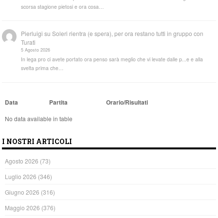
scorsa stagione pietosi e ora cosa…
Pierluigi
su
Soleri rientra (e spera), per ora restano tutti in gruppo con
Turati
5 Agosto 2026
In lega pro ci avete portato ora penso sarà meglio che vi levate dalle p...e e alla
svelta prima che…
Data
Partita
Orario/Risultati
No data available in table
I NOSTRI ARTICOLI
Agosto 2026
(73)
Luglio 2026
(346)
Giugno 2026
(316)
Maggio 2026
(376)