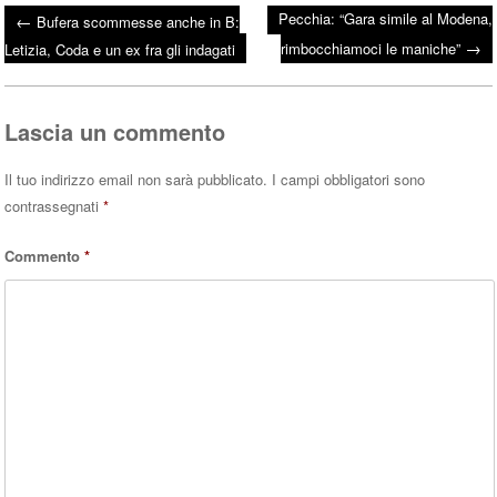
ce
wi
ha
Pecchia: “Gara simile al Modena,
←
Bufera scommesse anche in B:
bo
tte
ts
→
Post navigation
rimbocchiamoci le maniche”
Letizia, Coda e un ex fra gli indagati
ok
r
A
pp
Lascia un commento
Il tuo indirizzo email non sarà pubblicato.
I campi obbligatori sono
contrassegnati
*
Commento
*