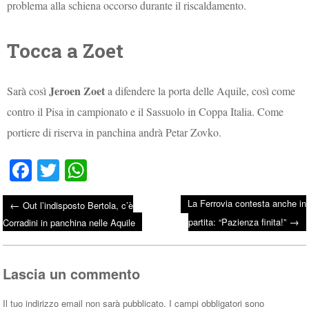
problema alla schiena occorso durante il riscaldamento.
Tocca a Zoet
Jeroen Zoet
Sarà così
a difendere la porta delle Aquile, così come
contro il Pisa in campionato e il Sassuolo in Coppa Italia. Come
portiere di riserva in panchina andrà Petar Zovko.
Fa
T
W
ce
wi
ha
La Ferrovia contesta anche in
←
Out l’indisposto Bertola, c’è
bo
tte
ts
→
Post navigation
partita: “Pazienza finita!”
Corradini in panchina nelle Aquile
ok
r
A
pp
Lascia un commento
Il tuo indirizzo email non sarà pubblicato.
I campi obbligatori sono