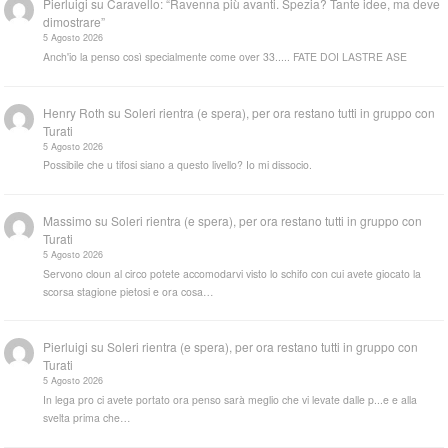
Pierluigi
su
Caravello: “Ravenna più avanti. Spezia? Tante idee, ma deve
dimostrare”
5 Agosto 2026
Anch'io la penso così specialmente come over 33..... FATE DOI LASTRE ASE
Henry Roth
su
Soleri rientra (e spera), per ora restano tutti in gruppo con
Turati
5 Agosto 2026
Possibile che u tifosi siano a questo livello? Io mi dissocio.
Massimo
su
Soleri rientra (e spera), per ora restano tutti in gruppo con
Turati
5 Agosto 2026
Servono cloun al circo potete accomodarvi visto lo schifo con cui avete giocato la
scorsa stagione pietosi e ora cosa…
Pierluigi
su
Soleri rientra (e spera), per ora restano tutti in gruppo con
Turati
5 Agosto 2026
In lega pro ci avete portato ora penso sarà meglio che vi levate dalle p...e e alla
svelta prima che…