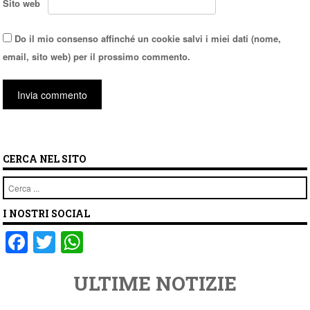
Sito web
Do il mio consenso affinché un cookie salvi i miei dati (nome,
email, sito web) per il prossimo commento.
CERCA NEL SITO
Cerca
I NOSTRI SOCIAL
F
T
W
a
wi
h
ULTIME NOTIZIE
c
tt
at
e
er
s