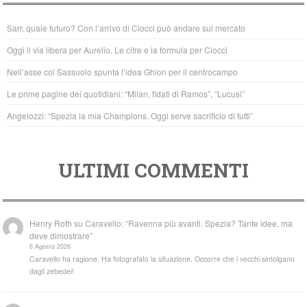
b
A
Sarr, quale futuro? Con l’arrivo di Ciocci può andare sul mercato
o
p
Oggi il via libera per Aurelio. Le cifre e la formula per Ciocci
o
p
Nell’asse col Sassuolo spunta l’idea Ghion per il centrocampo
k
Le prime pagine dei quotidiani: “Milan, fidati di Ramos”, “Lucusì”
Angelozzi: “Spezia la mia Champions. Oggi serve sacrificio di tutti”
ULTIMI COMMENTI
Henry Roth
su
Caravello: “Ravenna più avanti. Spezia? Tante idee, ma
deve dimostrare”
6 Agosto 2026
Caravello ha ragione. Ha fotografato la situazione. Occorre che i vecchi sintolgano
dagli zebedei!