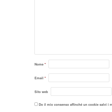
Nome
*
Email
*
Sito web
Do il mio consenso affinché un cookie salvi i 