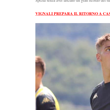
Spezia senza aver lasciato un gran ricordo del s
VIGNALI PREPARA IL RITORNO A C