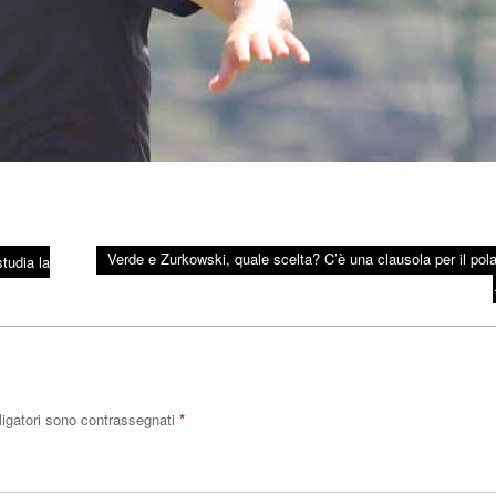
Verde e Zurkowski, quale scelta? C’è una clausola per il pol
studia la
ligatori sono contrassegnati
*