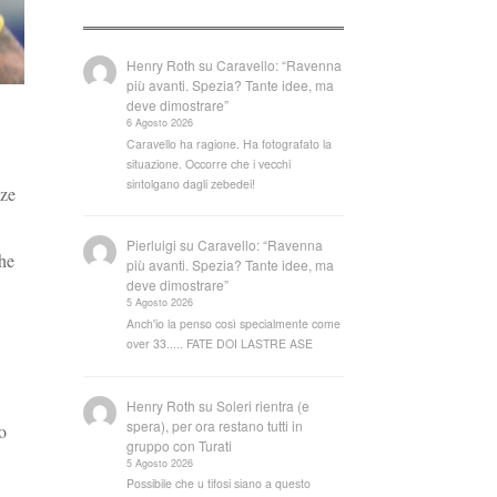
Henry Roth
su
Caravello: “Ravenna
più avanti. Spezia? Tante idee, ma
deve dimostrare”
6 Agosto 2026
Caravello ha ragione. Ha fotografato la
situazione. Occorre che i vecchi
sintolgano dagli zebedei!
nze
Pierluigi
su
Caravello: “Ravenna
che
più avanti. Spezia? Tante idee, ma
deve dimostrare”
5 Agosto 2026
Anch'io la penso così specialmente come
over 33..... FATE DOI LASTRE ASE
Henry Roth
su
Soleri rientra (e
spera), per ora restano tutti in
o
gruppo con Turati
5 Agosto 2026
Possibile che u tifosi siano a questo