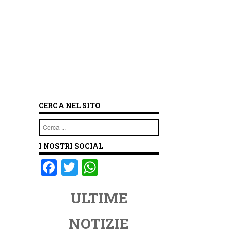
CERCA NEL SITO
Cerca
I NOSTRI SOCIAL
F
T
W
a
wi
h
ULTIME
c
tt
at
e
er
s
NOTIZIE