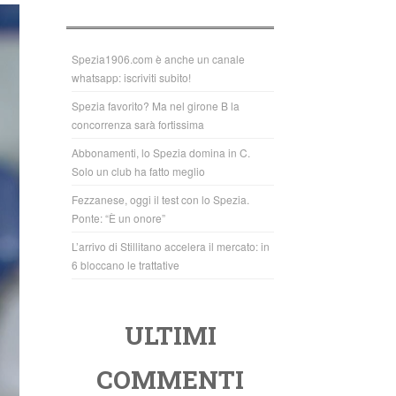
b
A
o
p
o
p
Spezia1906.com è anche un canale
whatsapp: iscriviti subito!
k
Spezia favorito? Ma nel girone B la
concorrenza sarà fortissima
Abbonamenti, lo Spezia domina in C.
Solo un club ha fatto meglio
Fezzanese, oggi il test con lo Spezia.
Ponte: “È un onore”
L’arrivo di Stillitano accelera il mercato: in
6 bloccano le trattative
ULTIMI
COMMENTI