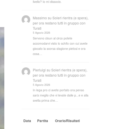
livello? Io mi dissocio.
Massimo
su
Soleri rientra (e spera),
per ora restano tutti in gruppo con
Turati
5 Agosto 2026
Servono cloun al circo potete
accomodarvi visto lo schifo con cui avete
giocato la scorsa stagione pietosi e ora
cosa…
Pierluigi
su
Soleri rientra (e spera),
per ora restano tutti in gruppo con
Turati
5 Agosto 2026
In lega pro ci avete portato ora penso
sarà meglio che vi levate dalle p...e e alla
svelta prima che…
Data
Partita
Orario/Risultati