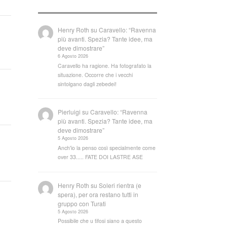
Henry Roth
su
Caravello: “Ravenna
più avanti. Spezia? Tante idee, ma
deve dimostrare”
6 Agosto 2026
Caravello ha ragione. Ha fotografato la
situazione. Occorre che i vecchi
sintolgano dagli zebedei!
Pierluigi
su
Caravello: “Ravenna
più avanti. Spezia? Tante idee, ma
deve dimostrare”
5 Agosto 2026
Anch'io la penso così specialmente come
over 33..... FATE DOI LASTRE ASE
Henry Roth
su
Soleri rientra (e
spera), per ora restano tutti in
gruppo con Turati
5 Agosto 2026
Possibile che u tifosi siano a questo