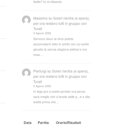
livello? Io mi dissocio.
Massimo
su
Soleri rientra (e spera),
per ora restano tutti in gruppo con
Turati
5 Agosto 2026
Servono cloun al circo potete
accomodarvi visto lo schifo con cui avete
giocato la scorsa stagione pietosi e ora
cosa…
Pierluigi
su
Soleri rientra (e spera),
per ora restano tutti in gruppo con
Turati
5 Agosto 2026
In lega pro ci avete portato ora penso
sarà meglio che vi levate dalle p...e e alla
svelta prima che…
Data
Partita
Orario/Risultati