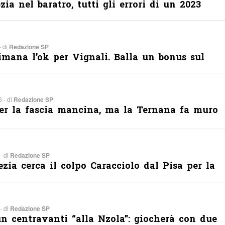
ia nel baratro, tutti gli errori di un 2023
- di
Redazione SP
imana l’ok per Vignali. Balla un bonus sul
 - di
Redazione SP
er la fascia mancina, ma la Ternana fa muro
- di
Redazione SP
ezia cerca il colpo Caracciolo dal Pisa per la
- di
Redazione SP
n centravanti “alla Nzola”: giocherà con due