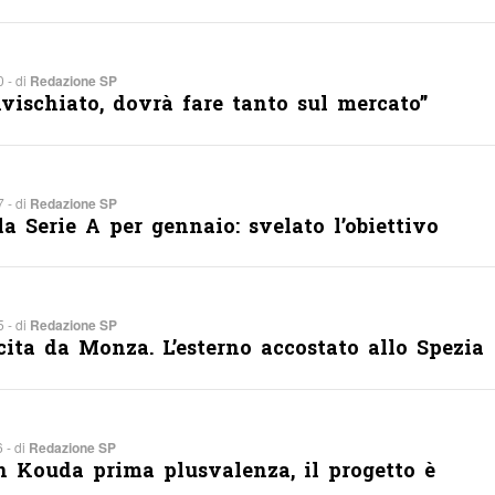
 - di
Redazione SP
nvischiato, dovrà fare tanto sul mercato”
 - di
Redazione SP
la Serie A per gennaio: svelato l’obiettivo
 - di
Redazione SP
cita da Monza. L’esterno accostato allo Spezia
 - di
Redazione SP
n Kouda prima plusvalenza, il progetto è