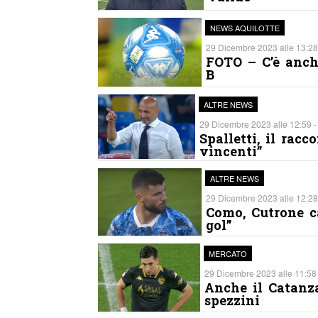
NEWS AQUILOTTE
29 Dicembre 2023 alle 13:28
FOTO – C’è anche
B
ALTRE NEWS
29 Dicembre 2023 alle 12:59 -
Spalletti, il rac
vincenti”
ALTRE NEWS
29 Dicembre 2023 alle 12:28
Como, Cutrone ca
gol”
MERCATO
29 Dicembre 2023 alle 11:58 
Anche il Catanza
spezzini