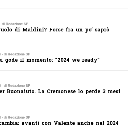
- di
Redazione SP
 ruolo di Maldini? Forse fra un po’ saprò
 - di
Redazione SP
i gode il momento: “2024 we ready”
 - di
Redazione SP
er Buonaiuto. La Cremonese lo perde 3 mesi
 - di
Redazione SP
 cambia: avanti con Valente anche nel 2024