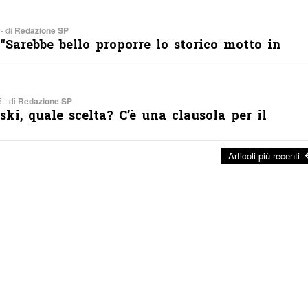
- di
Redazione SP
 “Sarebbe bello proporre lo storico motto in
 - di
Redazione SP
ki, quale scelta? C’è una clausola per il
Articoli più recenti