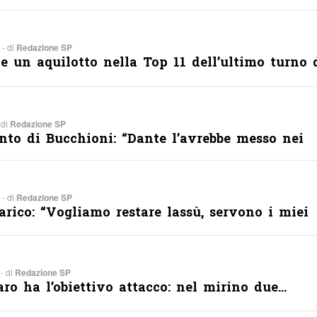
 - di
Redazione SP
 un aquilotto nella Top 11 dell’ultimo turno 
 di
Redazione SP
conto di Bucchioni: “Dante l’avrebbe messo nei
 - di
Redazione SP
rico: “Vogliamo restare lassù, servono i miei
- di
Redazione SP
ro ha l’obiettivo attacco: nel mirino due…