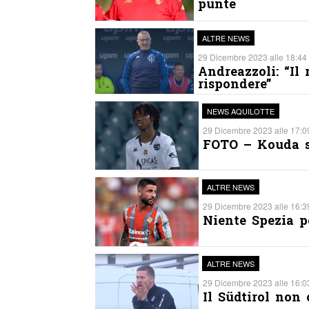
punte
ALTRE NEWS
29 Dicembre 2023 alle 18:44 
Andreazzoli: “Il
rispondere”
NEWS AQUILOTTE
29 Dicembre 2023 alle 17:09
FOTO – Kouda s
ALTRE NEWS
29 Dicembre 2023 alle 16:39
Niente Spezia p
ALTRE NEWS
29 Dicembre 2023 alle 16:03
Il Südtirol non