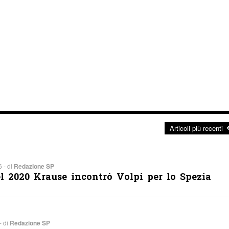
Articoli più recenti
 - di
Redazione SP
el 2020 Krause incontrò Volpi per lo Spezia
- di
Redazione SP