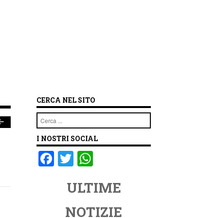
CERCA NEL SITO
Cerca
I NOSTRI SOCIAL
F
T
W
a
wi
h
ULTIME
c
tt
at
e
er
s
NOTIZIE