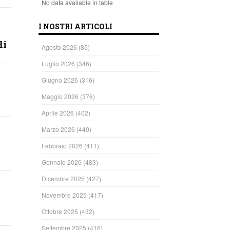
No data available in table
I NOSTRI ARTICOLI
di
Agosto 2026
(85)
Luglio 2026
(346)
Giugno 2026
(316)
Maggio 2026
(376)
Aprile 2026
(402)
Marzo 2026
(440)
Febbraio 2026
(411)
Gennaio 2026
(483)
Dicembre 2025
(427)
Novembre 2025
(417)
Ottobre 2025
(432)
Settembre 2025
(416)