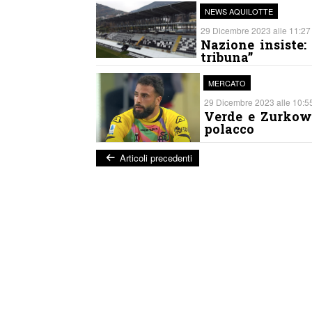
NEWS AQUILOTTE
29 Dicembre 2023 alle 11:27 
Nazione insiste:
tribuna”
MERCATO
29 Dicembre 2023 alle 10:55
Verde e Zurkows
polacco
Articoli precedenti
Post navigation