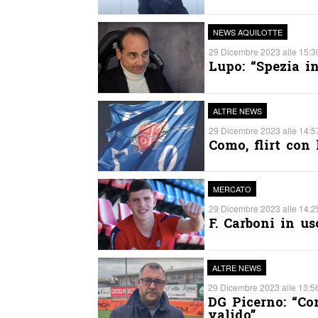
NEWS AQUILOTTE
29 Dicembre 2023 alle 15:30
Lupo: “Spezia i
ALTRE NEWS
29 Dicembre 2023 alle 14:57
Como, flirt con 
MERCATO
29 Dicembre 2023 alle 14:25
F. Carboni in us
ALTRE NEWS
29 Dicembre 2023 alle 13:56
DG Picerno: “Co
valido”