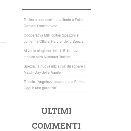
b
A
o
p
o
p
Tattica e possessi in mattinata a Follo.
Domani l’amichevole
k
Cooperativa Mitilicoltori Spezzini si
conferma Official Partner dello Spezia
Al via la stagione dell’U15. Il nuovo
tecnico sarà Nikolaus Barbieri
Spezia, la nuova iniziativa: disegnare il
Match-Day delle Aquile
Telesio: “Angelozzi leader già a Barletta.
Oggi è una garanzia”
ULTIMI
COMMENTI