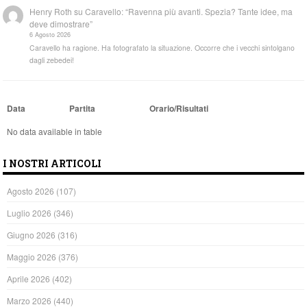
Henry Roth
su
Caravello: “Ravenna più avanti. Spezia? Tante idee, ma
deve dimostrare”
6 Agosto 2026
Caravello ha ragione. Ha fotografato la situazione. Occorre che i vecchi sintolgano
dagli zebedei!
Data
Partita
Orario/Risultati
No data available in table
I NOSTRI ARTICOLI
Agosto 2026
(107)
Luglio 2026
(346)
Giugno 2026
(316)
Maggio 2026
(376)
Aprile 2026
(402)
Marzo 2026
(440)