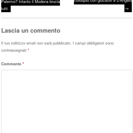
colloquio con giocatori e D’Angelo
Post navigation
Palermo? Intanto il Modena brucia
ok
r
A
→
tutti
pp
Lascia un commento
Il tuo indirizzo email non sarà pubblicato.
I campi obbligatori sono
contrassegnati
*
Commento
*