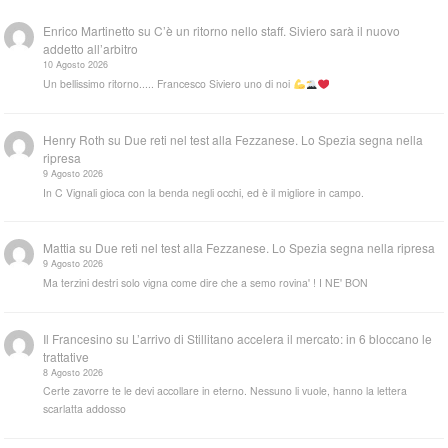
Enrico Martinetto
su
C’è un ritorno nello staff. Siviero sarà il nuovo
addetto all’arbitro
10 Agosto 2026
Un bellissimo ritorno..... Francesco Siviero uno di noi
Henry Roth
su
Due reti nel test alla Fezzanese. Lo Spezia segna nella
ripresa
9 Agosto 2026
In C Vignali gioca con la benda negli occhi, ed è il migliore in campo.
Mattia
su
Due reti nel test alla Fezzanese. Lo Spezia segna nella ripresa
9 Agosto 2026
Ma terzini destri solo vigna come dire che a semo rovina' ! I NE' BON
Il Francesino
su
L’arrivo di Stillitano accelera il mercato: in 6 bloccano le
trattative
8 Agosto 2026
Certe zavorre te le devi accollare in eterno. Nessuno li vuole, hanno la lettera
scarlatta addosso