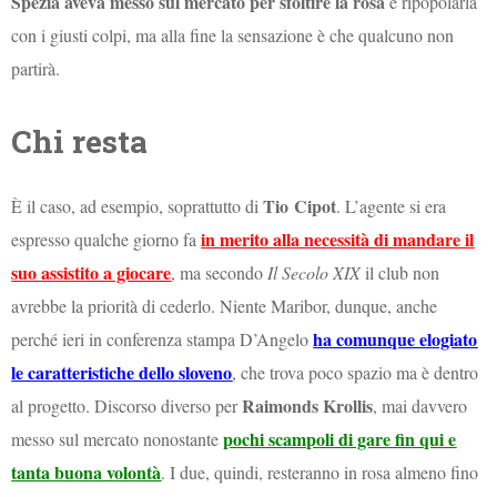
Spezia aveva messo sul mercato per sfoltire la rosa
e ripopolarla
con i giusti colpi, ma alla fine la sensazione è che qualcuno non
partirà.
Chi resta
Tio
Cipot
È il caso, ad esempio, soprattutto di
. L’agente si era
in merito alla necessità di mandare il
espresso qualche giorno fa
suo assistito a giocare
, ma secondo
Il Secolo XIX
il club non
avrebbe la priorità di cederlo. Niente Maribor, dunque, anche
ha comunque elogiato
perché ieri in conferenza stampa D’Angelo
le caratteristiche dello sloveno
, che trova poco spazio ma è dentro
Raimonds Krollis
al progetto. Discorso diverso per
, mai davvero
pochi scampoli di gare fin qui e
messo sul mercato nonostante
tanta buona volontà
. I due, quindi, resteranno in rosa almeno fino