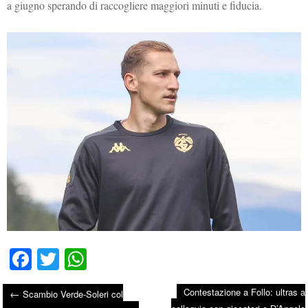
a giugno sperando di raccogliere maggiori minuti e fiducia.
Fa
T
W
ce
wi
ha
Contestazione a Follo: ultras a
←
Scambio Verde-Soleri col
bo
tte
ts