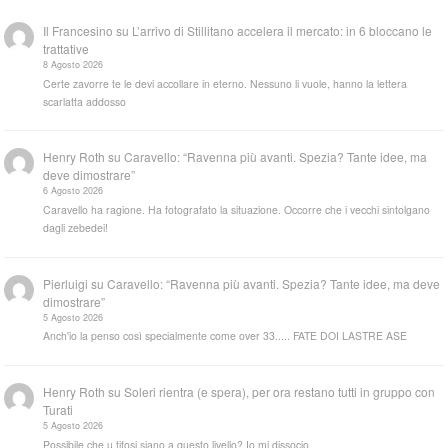
Il Francesino
su
L’arrivo di Stillitano accelera il mercato: in 6 bloccano le
trattative
8 Agosto 2026
Certe zavorre te le devi accollare in eterno. Nessuno li vuole, hanno la lettera
scarlatta addosso
Henry Roth
su
Caravello: “Ravenna più avanti. Spezia? Tante idee, ma
deve dimostrare”
6 Agosto 2026
Caravello ha ragione. Ha fotografato la situazione. Occorre che i vecchi sintolgano
dagli zebedei!
Pierluigi
su
Caravello: “Ravenna più avanti. Spezia? Tante idee, ma deve
dimostrare”
5 Agosto 2026
Anch'io la penso così specialmente come over 33..... FATE DOI LASTRE ASE
Henry Roth
su
Soleri rientra (e spera), per ora restano tutti in gruppo con
Turati
5 Agosto 2026
Possibile che u tifosi siano a questo livello? Io mi dissocio.