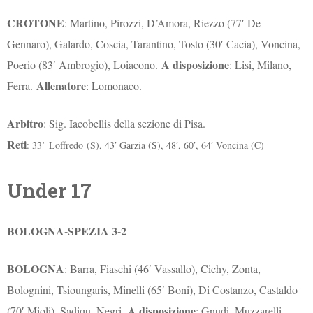
CROTONE
: Martino, Pirozzi, D’Amora, Riezzo (77′ De
Gennaro), Galardo, Coscia, Tarantino, Tosto (30′ Cacia), Voncina,
A disposizione
Poerio (83′ Ambrogio), Loiacono.
: Lisi, Milano,
Allenatore
Ferra.
: Lomonaco.
Arbitro
: Sig. Iacobellis della sezione di Pisa.
Reti
: 33’ Loffredo (S), 43′ Garzia (S), 48′, 60′, 64′ Voncina (C)
Under 17
BOLOGNA-SPEZIA 3-2
BOLOGNA
: Barra, Fiaschi (46′ Vassallo), Cichy, Zonta,
Bolognini, Tsioungaris, Minelli (65′ Boni), Di Costanzo, Castaldo
A disposizione
(70′ Mioli), Sadiqu, Negri.
: Gnudi, Muzzarelli,