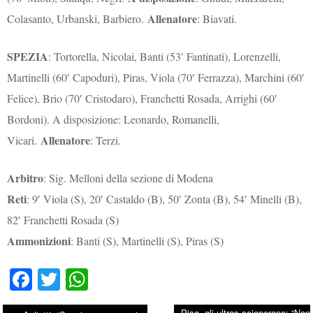
Allenatore
Colasanto, Urbanski, Barbiero.
: Biavati.
SPEZIA
: Tortorella, Nicolai, Banti (53′ Fantinati), Lorenzelli,
Martinelli (60′ Capoduri), Piras, Viola (70′ Ferrazza), Marchini (60′
Felice), Brio (70′ Cristodaro), Franchetti Rosada, Arrighi (60′
Bordoni). A disposizione: Leonardo, Romanelli,
Allenatore
Vicari.
: Terzi.
Arbitro
: Sig. Melloni della sezione di Modena
Reti
: 9′ Viola (S), 20′ Castaldo (B), 50′ Zonta (B), 54′ Minelli (B),
82′ Franchetti Rosada (S)
Ammonizioni
: Banti (S), Martinelli (S), Piras (S)
Fa
T
W
ce
wi
ha
Pisa, gli ultras scioperano: “Non