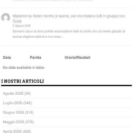
Massimo
su
Soleri rientra (e spera), per ora restano tutti in gruppo con
Turati
5 Agosto 2026
Servono cloun al circo potete accomodarvi visto lo schifo con cui avete giocato la
scorsa stagione pietosi e ora cosa…
Data
Partita
Orario/Risultati
No data available in table
I NOSTRI ARTICOLI
Agosto 2026
(94)
Luglio 2026
(346)
Giugno 2026
(316)
Maggio 2026
(376)
Aprile 2026
(402)