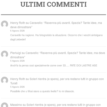
ULTIMI COMMENTI
Henry Roth
su
Caravello: “Ravenna più avanti. Spezia? Tante idee, ma
deve dimostrare”
6 Agosto 2026
Caravello ha ragione. Ha fotografato la situazione. Occorre che i vecchi sintolgano
dagli zebedei!
Pierluigi
su
Caravello: “Ravenna più avanti. Spezia? Tante idee, ma deve
dimostrare”
5 Agosto 2026
Anch'io la penso così specialmente come over 33..... FATE DOI LASTRE ASE
Henry Roth
su
Soleri rientra (e spera), per ora restano tutti in gruppo con
Turati
5 Agosto 2026
Possibile che u tifosi siano a questo livello? Io mi dissocio.
Massimo
su
Soleri rientra (e spera), per ora restano tutti in gruppo con