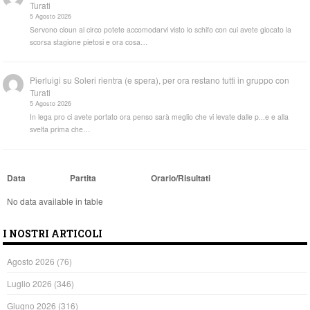
Turati
5 Agosto 2026
Servono cloun al circo potete accomodarvi visto lo schifo con cui avete giocato la
scorsa stagione pietosi e ora cosa…
Pierluigi
su
Soleri rientra (e spera), per ora restano tutti in gruppo con
Turati
5 Agosto 2026
In lega pro ci avete portato ora penso sarà meglio che vi levate dalle p...e e alla
svelta prima che…
Data
Partita
Orario/Risultati
No data available in table
I NOSTRI ARTICOLI
Agosto 2026
(76)
Luglio 2026
(346)
Giugno 2026
(316)