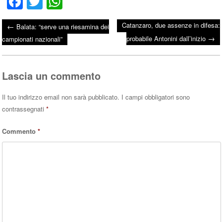
Fa
T
W
ce
wi
ha
Catanzaro, due assenze in difesa:
←
Balata: “serve una riesamina dei
bo
tte
ts
→
Post navigation
probabile Antonini dall’inizio
campionati nazionali”
ok
r
A
pp
Lascia un commento
Il tuo indirizzo email non sarà pubblicato.
I campi obbligatori sono
contrassegnati
*
Commento
*