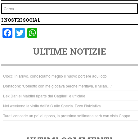
Cerca
I NOSTRI SOCIAL
F
T
W
a
wi
h
ULTIME NOTIZIE
c
tt
at
e
er
s
b
A
Ciocci in arrivo, conosciamo meglio il nuovo portiere aquilotto
o
p
Donadoni: “Comotto con me giocava perché meritava. Il Milan…”
o
p
L’ex Daniel Maldini riparte dal Cagliari: è ufficiale
k
Nel weekend la visita dell’AIC allo Spezia. Ecco l’iniziativa
Turati concede un po’ di riposo, la prossima settimana sarà con vista Coppa