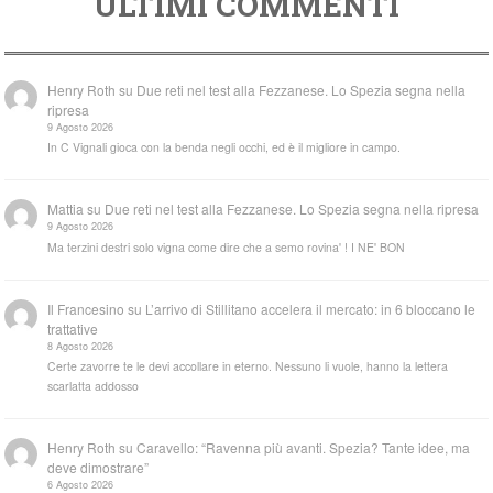
ULTIMI COMMENTI
Henry Roth
su
Due reti nel test alla Fezzanese. Lo Spezia segna nella
ripresa
9 Agosto 2026
In C Vignali gioca con la benda negli occhi, ed è il migliore in campo.
Mattia
su
Due reti nel test alla Fezzanese. Lo Spezia segna nella ripresa
9 Agosto 2026
Ma terzini destri solo vigna come dire che a semo rovina' ! I NE' BON
Il Francesino
su
L’arrivo di Stillitano accelera il mercato: in 6 bloccano le
trattative
8 Agosto 2026
Certe zavorre te le devi accollare in eterno. Nessuno li vuole, hanno la lettera
scarlatta addosso
Henry Roth
su
Caravello: “Ravenna più avanti. Spezia? Tante idee, ma
deve dimostrare”
6 Agosto 2026