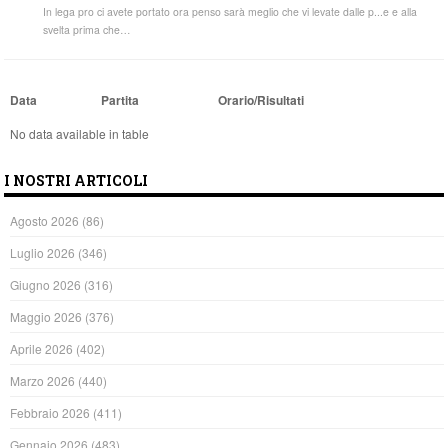
In lega pro ci avete portato ora penso sarà meglio che vi levate dalle p...e e alla
svelta prima che…
Data
Partita
Orario/Risultati
No data available in table
I NOSTRI ARTICOLI
Agosto 2026
(86)
Luglio 2026
(346)
Giugno 2026
(316)
Maggio 2026
(376)
Aprile 2026
(402)
Marzo 2026
(440)
Febbraio 2026
(411)
Gennaio 2026
(483)