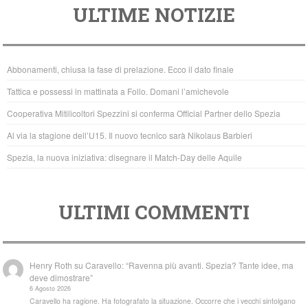
ULTIME NOTIZIE
c
tt
at
e
er
s
b
A
Abbonamenti, chiusa la fase di prelazione. Ecco il dato finale
o
p
Tattica e possessi in mattinata a Follo. Domani l’amichevole
o
p
Cooperativa Mitilicoltori Spezzini si conferma Official Partner dello Spezia
k
Al via la stagione dell’U15. Il nuovo tecnico sarà Nikolaus Barbieri
Spezia, la nuova iniziativa: disegnare il Match-Day delle Aquile
ULTIMI COMMENTI
Henry Roth
su
Caravello: “Ravenna più avanti. Spezia? Tante idee, ma
deve dimostrare”
6 Agosto 2026
Caravello ha ragione. Ha fotografato la situazione. Occorre che i vecchi sintolgano