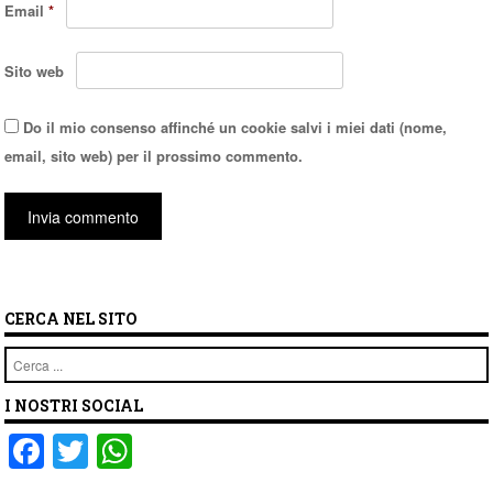
Email
*
Sito web
Do il mio consenso affinché un cookie salvi i miei dati (nome,
email, sito web) per il prossimo commento.
CERCA NEL SITO
Cerca
I NOSTRI SOCIAL
F
T
W
a
wi
h