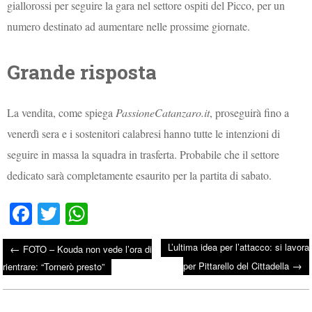
giallorossi per seguire la gara nel settore ospiti del Picco, per un
numero destinato ad aumentare nelle prossime giornate.
Grande risposta
La vendita, come spiega
PassioneCatanzaro.it
, proseguirà fino a
venerdì sera e i sostenitori calabresi hanno tutte le intenzioni di
seguire in massa la squadra in trasferta. Probabile che il settore
dedicato sarà completamente esaurito per la partita di sabato.
Fa
T
W
ce
wi
ha
L’ultima idea per l’attacco: si lavora
←
FOTO – Kouda non vede l’ora di
bo
tte
ts
→
Post navigation
per Pittarello del Cittadella
rientrare: “Tornerò presto”
ok
r
A
pp