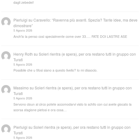
dagli zebedei!
Pierluigi
su
Caravello: “Ravenna più avanti. Spezia? Tante idee, ma deve
dimostrare”
5 Agosto 2026
Anch'io la penso così specialmente come over 33..... FATE DOI LASTRE ASE
Henry Roth
su
Soleri rientra (e spera), per ora restano tutti in gruppo con
Turati
5 Agosto 2026
Possibile che u tifosi siano a questo livello? Io mi dissocio.
Massimo
su
Soleri rientra (e spera), per ora restano tutti in gruppo con
Turati
5 Agosto 2026
Servono cloun al circo potete accomodarvi visto lo schifo con cui avete giocato la
scorsa stagione pietosi e ora cosa…
Pierluigi
su
Soleri rientra (e spera), per ora restano tutti in gruppo con
Turati
5 Agosto 2026