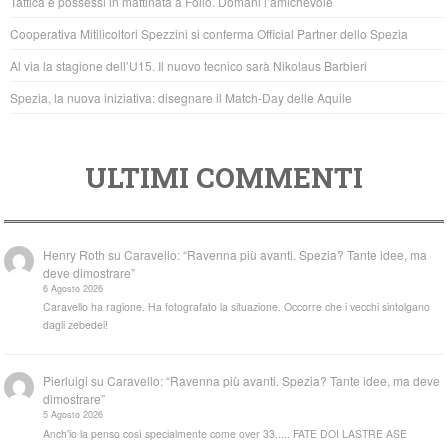
Tattica e possessi in mattinata a Follo. Domani l’amichevole
o
p
Cooperativa Mitilicoltori Spezzini si conferma Official Partner dello Spezia
k
Al via la stagione dell’U15. Il nuovo tecnico sarà Nikolaus Barbieri
Spezia, la nuova iniziativa: disegnare il Match-Day delle Aquile
ULTIMI COMMENTI
Henry Roth
su
Caravello: “Ravenna più avanti. Spezia? Tante idee, ma
deve dimostrare”
6 Agosto 2026
Caravello ha ragione. Ha fotografato la situazione. Occorre che i vecchi sintolgano
dagli zebedei!
Pierluigi
su
Caravello: “Ravenna più avanti. Spezia? Tante idee, ma deve
dimostrare”
5 Agosto 2026
Anch'io la penso così specialmente come over 33..... FATE DOI LASTRE ASE