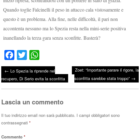
inizio ripresa, scontrandosi con un portiere in stato di grazia.
Quando toglie Falcinelli il peso in attacco cala vistosamente e
questo è un problema. Alla fine, nelle difficoltà, il pari non
accontenta nessuno ma lo Spezia resta nella mini-serie positiva
inanellando la terza gara senza sconfitte. Basterà?
Fa
T
W
ce
wi
ha
Zoet: “Importante parare il rigore, la
←
Lo Spezia la riprende nel
bo
tte
ts
→
Post navigation
sconfitta sarebbe stata troppo”
recupero, Di Serio evita la sconfitta
ok
r
A
pp
Lascia un commento
Il tuo indirizzo email non sarà pubblicato.
I campi obbligatori sono
contrassegnati
*
Commento
*