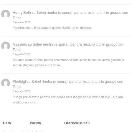
Henry Roth
su
Soleri rientra (e spera), per ora restano tutti in gruppo con
Turati
5 Agosto 2026
Possibile che u tifosi siano a questo livello? Io mi dissocio.
Massimo
su
Soleri rientra (e spera), per ora restano tutti in gruppo con
Turati
5 Agosto 2026
Servono cloun al circo potete accomodarvi visto lo schifo con cui avete giocato la
scorsa stagione pietosi e ora cosa…
Pierluigi
su
Soleri rientra (e spera), per ora restano tutti in gruppo con
Turati
5 Agosto 2026
In lega pro ci avete portato ora penso sarà meglio che vi levate dalle p...e e alla
svelta prima che…
Data
Partita
Orario/Risultati