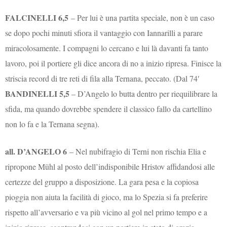
FALCINELLI 6,5
– Per lui è una partita speciale, non è un caso
se dopo pochi minuti sfiora il vantaggio con Iannarilli a parare
miracolosamente. I compagni lo cercano e lui là davanti fa tanto
lavoro, poi il portiere gli dice ancora di no a inizio ripresa. Finisce la
striscia record di tre reti di fila alla Ternana, peccato. (Dal 74′
BANDINELLI 5,5
– D’Angelo lo butta dentro per riequilibrare la
sfida, ma quando dovrebbe spendere il classico fallo da cartellino
non lo fa e la Ternana segna).
all. D’ANGELO 6
– Nel nubifragio di Terni non rischia Elia e
ripropone Mühl al posto dell’indisponibile Hristov affidandosi alle
certezze del gruppo a disposizione. La gara pesa e la copiosa
pioggia non aiuta la facilità di gioco, ma lo Spezia si fa preferire
rispetto all’avversario e va più vicino al gol nel primo tempo e a