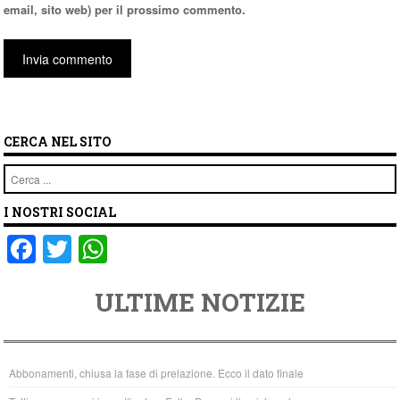
email, sito web) per il prossimo commento.
CERCA NEL SITO
Cerca
I NOSTRI SOCIAL
F
T
W
a
wi
h
ULTIME NOTIZIE
c
tt
at
e
er
s
b
A
Abbonamenti, chiusa la fase di prelazione. Ecco il dato finale
o
p