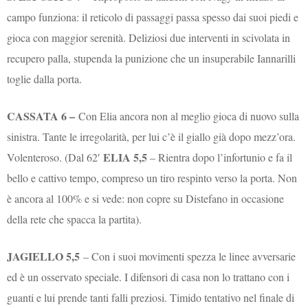
campo funziona: il reticolo di passaggi passa spesso dai suoi piedi e
gioca con maggior serenità. Deliziosi due interventi in scivolata in
recupero palla, stupenda la punizione che un insuperabile Iannarilli
toglie dalla porta.
CASSATA 6 –
Con Elia ancora non al meglio gioca di nuovo sulla
sinistra. Tante le irregolarità, per lui c’è il giallo già dopo mezz’ora.
ELIA 5,5
Volenteroso. (Dal 62′
– Rientra dopo l’infortunio e fa il
bello e cattivo tempo, compreso un tiro respinto verso la porta. Non
è ancora al 100% e si vede: non copre su Distefano in occasione
della rete che spacca la partita).
JAGIELLO 5,5
– Con i suoi movimenti spezza le linee avversarie
ed è un osservato speciale. I difensori di casa non lo trattano con i
guanti e lui prende tanti falli preziosi. Timido tentativo nel finale di