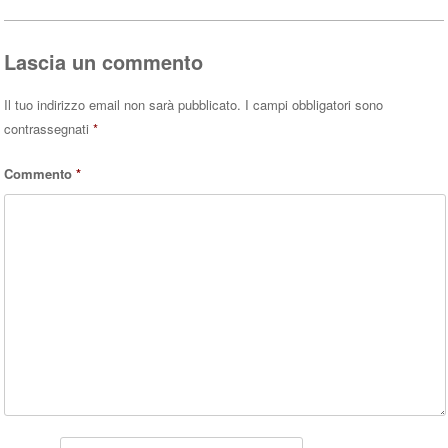
ok
r
A
pp
Lascia un commento
Il tuo indirizzo email non sarà pubblicato.
I campi obbligatori sono
contrassegnati
*
Commento
*