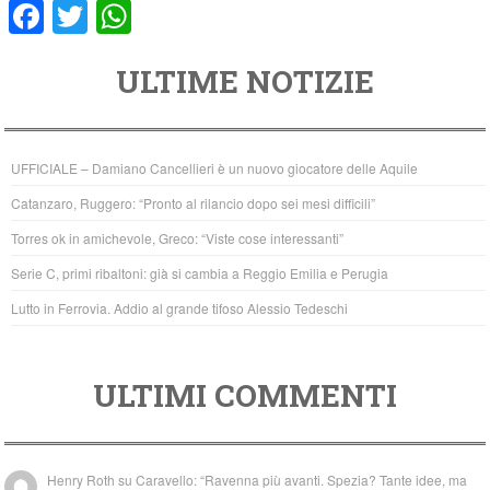
F
T
W
a
wi
h
ULTIME NOTIZIE
c
tt
at
e
er
s
b
A
UFFICIALE – Damiano Cancellieri è un nuovo giocatore delle Aquile
o
p
Catanzaro, Ruggero: “Pronto al rilancio dopo sei mesi difficili”
o
p
Torres ok in amichevole, Greco: “Viste cose interessanti”
k
Serie C, primi ribaltoni: già si cambia a Reggio Emilia e Perugia
Lutto in Ferrovia. Addio al grande tifoso Alessio Tedeschi
ULTIMI COMMENTI
Henry Roth
su
Caravello: “Ravenna più avanti. Spezia? Tante idee, ma