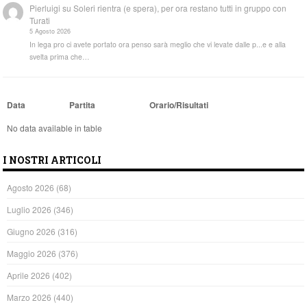
Pierluigi
su
Soleri rientra (e spera), per ora restano tutti in gruppo con
Turati
5 Agosto 2026
In lega pro ci avete portato ora penso sarà meglio che vi levate dalle p...e e alla
svelta prima che…
Data
Partita
Orario/Risultati
No data available in table
I NOSTRI ARTICOLI
Agosto 2026
(68)
Luglio 2026
(346)
Giugno 2026
(316)
Maggio 2026
(376)
Aprile 2026
(402)
Marzo 2026
(440)