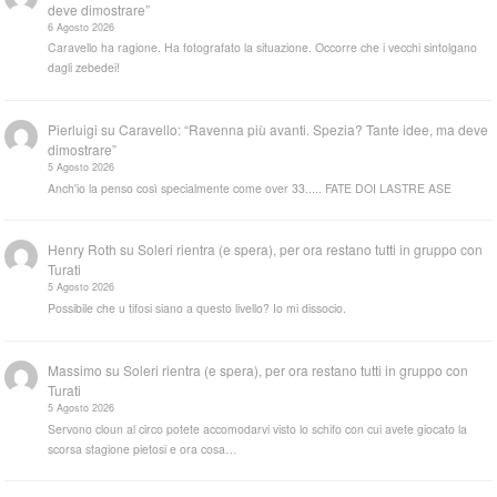
deve dimostrare”
6 Agosto 2026
Caravello ha ragione. Ha fotografato la situazione. Occorre che i vecchi sintolgano
dagli zebedei!
Pierluigi
su
Caravello: “Ravenna più avanti. Spezia? Tante idee, ma deve
dimostrare”
5 Agosto 2026
Anch'io la penso così specialmente come over 33..... FATE DOI LASTRE ASE
Henry Roth
su
Soleri rientra (e spera), per ora restano tutti in gruppo con
Turati
5 Agosto 2026
Possibile che u tifosi siano a questo livello? Io mi dissocio.
Massimo
su
Soleri rientra (e spera), per ora restano tutti in gruppo con
Turati
5 Agosto 2026
Servono cloun al circo potete accomodarvi visto lo schifo con cui avete giocato la
scorsa stagione pietosi e ora cosa…