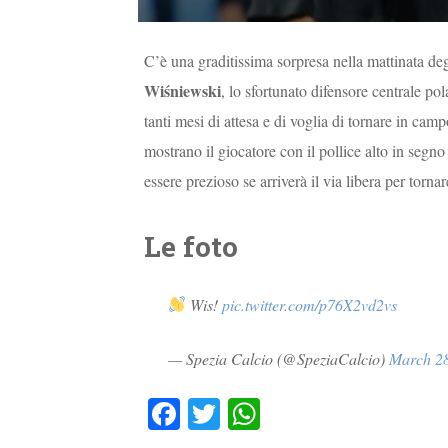
C’è una graditissima sorpresa nella mattinata degli
Wiśniewski
, lo sfortunato difensore centrale pol
tanti mesi di attesa e di voglia di tornare in camp
mostrano il giocatore con il pollice alto in segn
essere prezioso se arriverà il via libera per torna
Le foto
Wis!
pic.twitter.com/p76X2vd2vs
— Spezia Calcio (@SpeziaCalcio)
March 28
Fa
T
W
ce
wi
ha