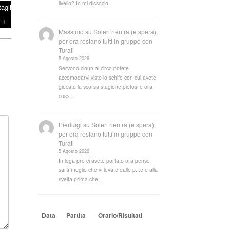
livello? Io mi dissocio.
agli
→
Massimo
su
Soleri rientra (e spera),
per ora restano tutti in gruppo con
Turati
5 Agosto 2026
Servono cloun al circo potete
accomodarvi visto lo schifo con cui avete
giocato la scorsa stagione pietosi e ora
cosa…
Pierluigi
su
Soleri rientra (e spera),
per ora restano tutti in gruppo con
Turati
5 Agosto 2026
In lega pro ci avete portato ora penso
sarà meglio che vi levate dalle p...e e alla
svelta prima che…
Data
Partita
Orario/Risultati