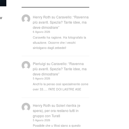
aw
Henry Roth
su
Caravello: “Ravenna
più avanti. Spezia? Tante idee, ma
deve dimostrare”
6 Agosto 2026
Caravello ha ragione. Ha fotografato la
situazione. Occorre che i vecchi
sintolgano dagli zebedei!
Pierluigi
su
Caravello: “Ravenna
più avanti. Spezia? Tante idee, ma
deve dimostrare”
5 Agosto 2026
Anch'io la penso così specialmente come
over 33..... FATE DOI LASTRE ASE
Henry Roth
su
Soleri rientra (e
spera), per ora restano tutti in
gruppo con Turati
5 Agosto 2026
Possibile che u tifosi siano a questo