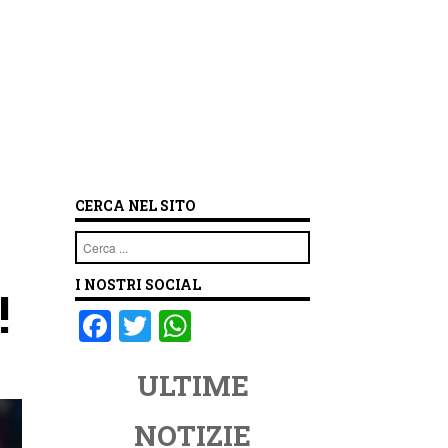
CERCA NEL SITO
Cerca
I NOSTRI SOCIAL
!
F
T
W
a
wi
h
ULTIME
c
tt
at
e
er
s
NOTIZIE