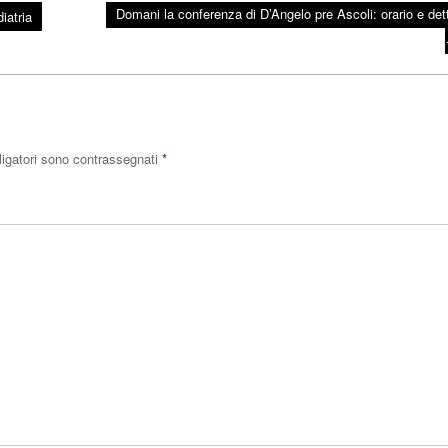
Domani la conferenza di D’Angelo pre Ascoli: orario e dett
iatria
ligatori sono contrassegnati
*