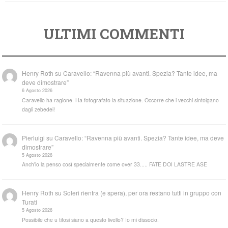
ULTIMI COMMENTI
Henry Roth
su
Caravello: “Ravenna più avanti. Spezia? Tante idee, ma
deve dimostrare”
6 Agosto 2026
Caravello ha ragione. Ha fotografato la situazione. Occorre che i vecchi sintolgano
dagli zebedei!
Pierluigi
su
Caravello: “Ravenna più avanti. Spezia? Tante idee, ma deve
dimostrare”
5 Agosto 2026
Anch'io la penso così specialmente come over 33..... FATE DOI LASTRE ASE
Henry Roth
su
Soleri rientra (e spera), per ora restano tutti in gruppo con
Turati
5 Agosto 2026
Possibile che u tifosi siano a questo livello? Io mi dissocio.