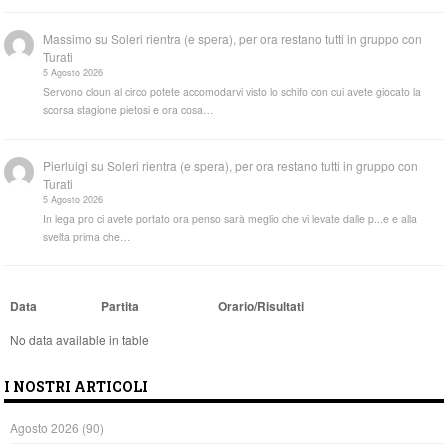
Massimo
su
Soleri rientra (e spera), per ora restano tutti in gruppo con
Turati
5 Agosto 2026
Servono cloun al circo potete accomodarvi visto lo schifo con cui avete giocato la
scorsa stagione pietosi e ora cosa…
Pierluigi
su
Soleri rientra (e spera), per ora restano tutti in gruppo con
Turati
5 Agosto 2026
In lega pro ci avete portato ora penso sarà meglio che vi levate dalle p...e e alla
svelta prima che…
Data
Partita
Orario/Risultati
No data available in table
I NOSTRI ARTICOLI
Agosto 2026
(90)