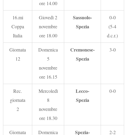
ore 14.00
Sassuolo-
16.mi
Giovedì 2
0-0
Spezia
Coppa
novembre
(5-4
Italia
ore 18.00
d.c.r.)
Cremonese-
Giornata
Domenica
3-0
Spezia
12
5
novembre
ore 16.15
Lecco-
Rec.
Mercoledì
0-0
Spezia
giornata
8
2
novembre
ore 18.30
Spezia-
Giornata
Domenica
2-2