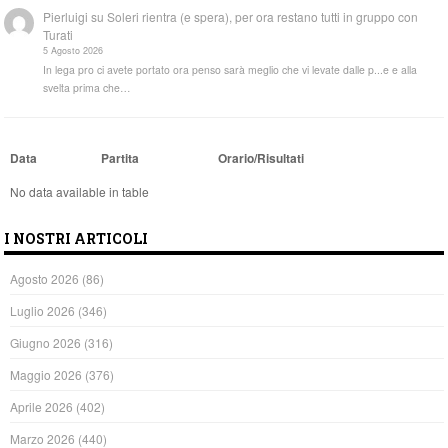
Pierluigi
su
Soleri rientra (e spera), per ora restano tutti in gruppo con
Turati
5 Agosto 2026
In lega pro ci avete portato ora penso sarà meglio che vi levate dalle p...e e alla
svelta prima che…
Data
Partita
Orario/Risultati
No data available in table
I NOSTRI ARTICOLI
Agosto 2026
(86)
Luglio 2026
(346)
Giugno 2026
(316)
Maggio 2026
(376)
Aprile 2026
(402)
Marzo 2026
(440)