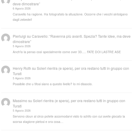
deve dimostrare”
6 Agosto 2026
Caravello ha ragione. Ha fotografato la situazione. Occorre che i vecchi sintolgano
dagli zebedei!
Pierluigi
su
Caravello: “Ravenna più avanti. Spezia? Tante idee, ma deve
dimostrare”
5 Agosto 2026
Anch'io la penso così specialmente come over 33..... FATE DOI LASTRE ASE
Henry Roth
su
Soleri rientra (e spera), per ora restano tutti in gruppo con
Turati
5 Agosto 2026
Possibile che u tifosi siano a questo livello? Io mi dissocio.
Massimo
su
Soleri rientra (e spera), per ora restano tutti in gruppo con
Turati
5 Agosto 2026
Servono cloun al circo potete accomodarvi visto lo schifo con cui avete giocato la
scorsa stagione pietosi e ora cosa…