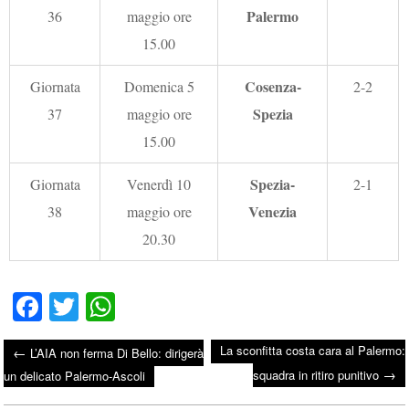
Palermo
36
maggio ore
15.00
Cosenza-
Giornata
Domenica 5
2-2
Spezia
37
maggio ore
15.00
Spezia-
Giornata
Venerdì 10
2-1
Venezia
38
maggio ore
20.30
Fa
T
W
ce
wi
ha
La sconfitta costa cara al Palermo:
←
L’AIA non ferma Di Bello: dirigerà
bo
tte
ts
→
Post navigation
squadra in ritiro punitivo
un delicato Palermo-Ascoli
ok
r
A