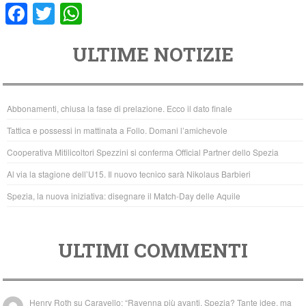
F
T
W
a
wi
h
ULTIME NOTIZIE
c
tt
at
e
er
s
b
A
Abbonamenti, chiusa la fase di prelazione. Ecco il dato finale
o
p
Tattica e possessi in mattinata a Follo. Domani l’amichevole
o
p
Cooperativa Mitilicoltori Spezzini si conferma Official Partner dello Spezia
k
Al via la stagione dell’U15. Il nuovo tecnico sarà Nikolaus Barbieri
Spezia, la nuova iniziativa: disegnare il Match-Day delle Aquile
ULTIMI COMMENTI
Henry Roth
su
Caravello: “Ravenna più avanti. Spezia? Tante idee, ma