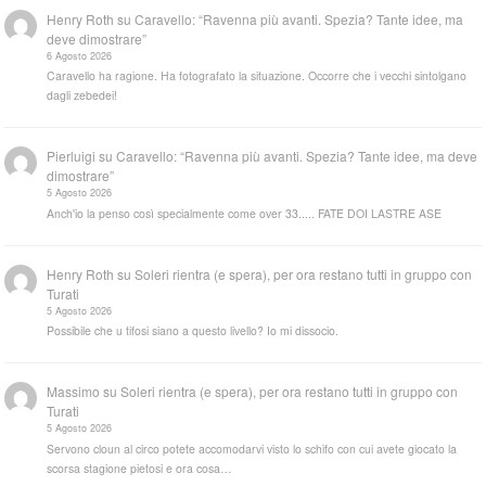
Henry Roth
su
Caravello: “Ravenna più avanti. Spezia? Tante idee, ma
deve dimostrare”
6 Agosto 2026
Caravello ha ragione. Ha fotografato la situazione. Occorre che i vecchi sintolgano
dagli zebedei!
Pierluigi
su
Caravello: “Ravenna più avanti. Spezia? Tante idee, ma deve
dimostrare”
5 Agosto 2026
Anch'io la penso così specialmente come over 33..... FATE DOI LASTRE ASE
Henry Roth
su
Soleri rientra (e spera), per ora restano tutti in gruppo con
Turati
5 Agosto 2026
Possibile che u tifosi siano a questo livello? Io mi dissocio.
Massimo
su
Soleri rientra (e spera), per ora restano tutti in gruppo con
Turati
5 Agosto 2026
Servono cloun al circo potete accomodarvi visto lo schifo con cui avete giocato la
scorsa stagione pietosi e ora cosa…