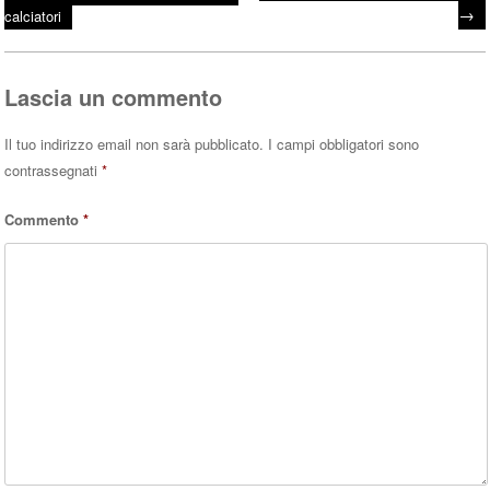
ok
r
A
→
calciatori
pp
Lascia un commento
Il tuo indirizzo email non sarà pubblicato.
I campi obbligatori sono
contrassegnati
*
Commento
*