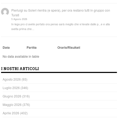
Pierluigi
su
Soleri rientra (e spera), per ora restano tutti in gruppo con
Turati
5 Agosto 2026
In lega pro ci avete portato ora penso sarà meglio che vi levate dalle p...e e alla
svelta prima che…
Data
Partita
Orario/Risultati
No data available in table
I NOSTRI ARTICOLI
Agosto 2026
(93)
Luglio 2026
(346)
Giugno 2026
(316)
Maggio 2026
(376)
Aprile 2026
(402)