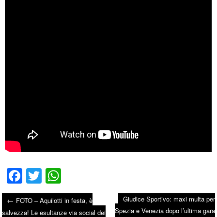
Fa
T
W
ce
wi
ha
Giudice Sportivo: maxi multa per
←
FOTO – Aquilotti in festa, è
bo
tte
ts
Spezia e Venezia dopo l’ultima gara
Post navigation
salvezza! Le esultanze via social dei