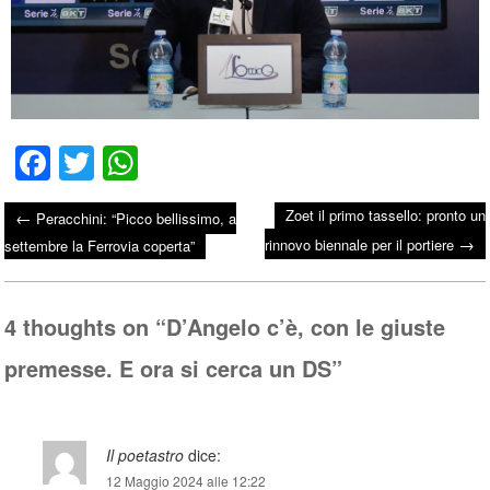
Fa
T
W
ce
wi
ha
Zoet il primo tassello: pronto un
←
Peracchini: “Picco bellissimo, a
bo
tte
ts
→
Post navigation
rinnovo biennale per il portiere
settembre la Ferrovia coperta”
ok
r
A
pp
4 thoughts on “
D’Angelo c’è, con le giuste
premesse. E ora si cerca un DS
”
Il poetastro
dice:
12 Maggio 2024 alle 12:22