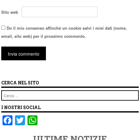
Sito web
Do il mio consenso affinché un cookie salvi i miei dati (nome,
email, sito web) per il prossimo commento.
CERCA NEL SITO
Cerca
I NOSTRI SOCIAL
F
T
W
a
wi
h
ULTIME NOTIZIE