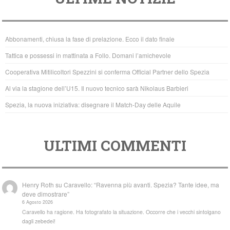
c
tt
at
e
er
s
b
A
Abbonamenti, chiusa la fase di prelazione. Ecco il dato finale
o
p
Tattica e possessi in mattinata a Follo. Domani l’amichevole
o
p
Cooperativa Mitilicoltori Spezzini si conferma Official Partner dello Spezia
k
Al via la stagione dell’U15. Il nuovo tecnico sarà Nikolaus Barbieri
Spezia, la nuova iniziativa: disegnare il Match-Day delle Aquile
ULTIMI COMMENTI
Henry Roth
su
Caravello: “Ravenna più avanti. Spezia? Tante idee, ma
deve dimostrare”
6 Agosto 2026
Caravello ha ragione. Ha fotografato la situazione. Occorre che i vecchi sintolgano
dagli zebedei!