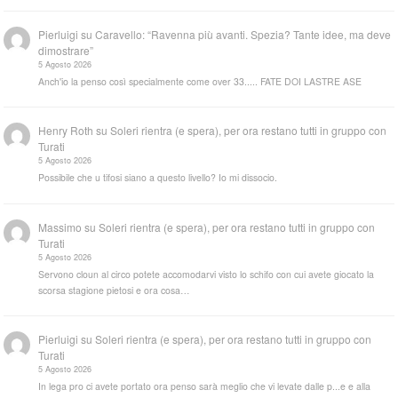
Pierluigi
su
Caravello: “Ravenna più avanti. Spezia? Tante idee, ma deve
dimostrare”
5 Agosto 2026
Anch'io la penso così specialmente come over 33..... FATE DOI LASTRE ASE
Henry Roth
su
Soleri rientra (e spera), per ora restano tutti in gruppo con
Turati
5 Agosto 2026
Possibile che u tifosi siano a questo livello? Io mi dissocio.
Massimo
su
Soleri rientra (e spera), per ora restano tutti in gruppo con
Turati
5 Agosto 2026
Servono cloun al circo potete accomodarvi visto lo schifo con cui avete giocato la
scorsa stagione pietosi e ora cosa…
Pierluigi
su
Soleri rientra (e spera), per ora restano tutti in gruppo con
Turati
5 Agosto 2026
In lega pro ci avete portato ora penso sarà meglio che vi levate dalle p...e e alla