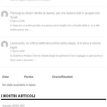
Pierluigi
su
Soleri rientra (e spera), per ora restano tutti in gruppo con
Turati
5 Agosto 2026
In lega pro ci avete portato ora penso sarà meglio che vi levate dalle p...e e alla
svelta prima che…
Leoonardo.
su
Ultima settimana prima della coppa. In 6 sono a rischio
taglio
4 Agosto 2026
Io Solerei e Hristov li terrei chiedendogli di spalmarsi il loro ingaggio a quel punto o
fuori rosa o provare…
Data
Partita
Orario/Risultati
No data available in table
I NOSTRI ARTICOLI
Agosto 2026
(60)