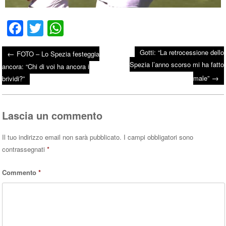
Fa
T
W
ce
wi
ha
Gotti: “La retrocessione dello
←
FOTO – Lo Spezia festeggia
bo
tte
ts
Spezia l’anno scorso mi ha fatto
Post navigation
ancora: “Chi di voi ha ancora i
ok
r
A
→
male”
brividi?”
pp
Lascia un commento
Il tuo indirizzo email non sarà pubblicato.
I campi obbligatori sono
contrassegnati
*
Commento
*