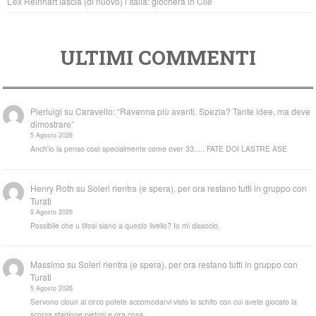
L’ex Reinhart lascia (di nuovo) l’Italia: giocherà in Cile
ULTIMI COMMENTI
Pierluigi
su
Caravello: “Ravenna più avanti. Spezia? Tante idee, ma deve
dimostrare”
5 Agosto 2026
Anch'io la penso così specialmente come over 33..... FATE DOI LASTRE ASE
Henry Roth
su
Soleri rientra (e spera), per ora restano tutti in gruppo con
Turati
5 Agosto 2026
Possibile che u tifosi siano a questo livello? Io mi dissocio.
Massimo
su
Soleri rientra (e spera), per ora restano tutti in gruppo con
Turati
5 Agosto 2026
Servono cloun al circo potete accomodarvi visto lo schifo con cui avete giocato la
scorsa stagione pietosi e ora cosa…