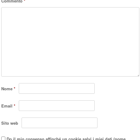
Commento
*
Nome
*
Email
*
Sito web
Do il mio consenso affinché un cookie salvi i miei dati (nome,