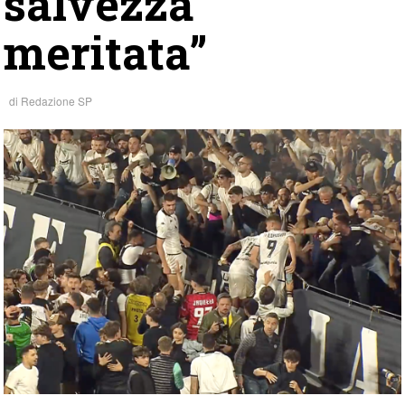
salvezza
meritata”
di
Redazione SP