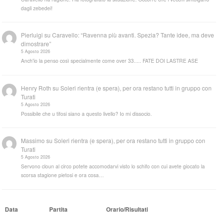
dagli zebedei!
Pierluigi
su
Caravello: “Ravenna più avanti. Spezia? Tante idee, ma deve
dimostrare”
5 Agosto 2026
Anch'io la penso così specialmente come over 33..... FATE DOI LASTRE ASE
Henry Roth
su
Soleri rientra (e spera), per ora restano tutti in gruppo con
Turati
5 Agosto 2026
Possibile che u tifosi siano a questo livello? Io mi dissocio.
Massimo
su
Soleri rientra (e spera), per ora restano tutti in gruppo con
Turati
5 Agosto 2026
Servono cloun al circo potete accomodarvi visto lo schifo con cui avete giocato la
scorsa stagione pietosi e ora cosa…
Data
Partita
Orario/Risultati