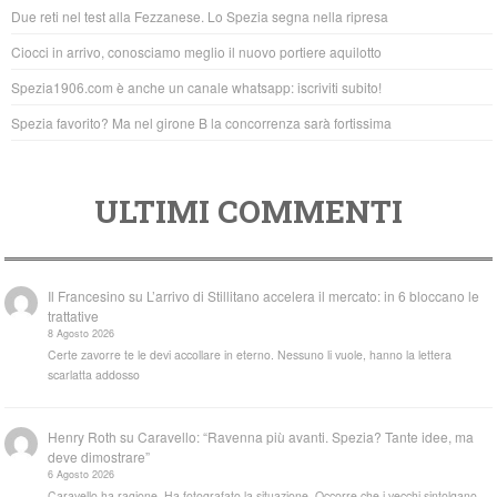
o
p
Due reti nel test alla Fezzanese. Lo Spezia segna nella ripresa
o
p
Ciocci in arrivo, conosciamo meglio il nuovo portiere aquilotto
k
Spezia1906.com è anche un canale whatsapp: iscriviti subito!
Spezia favorito? Ma nel girone B la concorrenza sarà fortissima
ULTIMI COMMENTI
Il Francesino
su
L’arrivo di Stillitano accelera il mercato: in 6 bloccano le
trattative
8 Agosto 2026
Certe zavorre te le devi accollare in eterno. Nessuno li vuole, hanno la lettera
scarlatta addosso
Henry Roth
su
Caravello: “Ravenna più avanti. Spezia? Tante idee, ma
deve dimostrare”
6 Agosto 2026
Caravello ha ragione. Ha fotografato la situazione. Occorre che i vecchi sintolgano