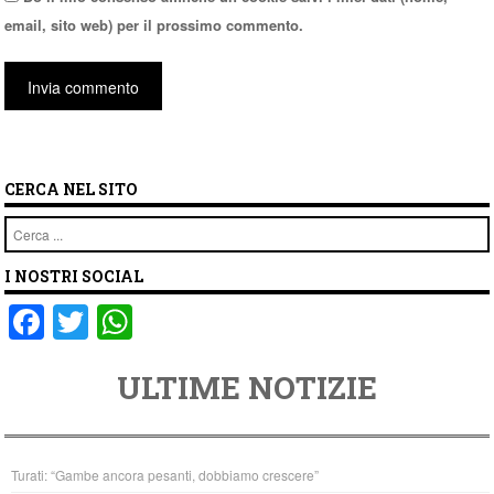
email, sito web) per il prossimo commento.
CERCA NEL SITO
Cerca
I NOSTRI SOCIAL
F
T
W
a
wi
h
ULTIME NOTIZIE
c
tt
at
e
er
s
b
A
Turati: “Gambe ancora pesanti, dobbiamo crescere”