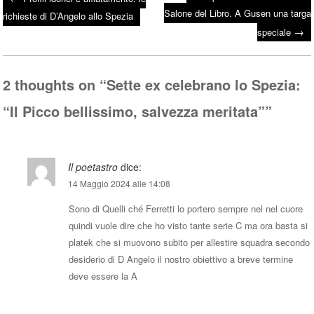
bo
tte
ts
Salone del Libro. A Gusen una targa
Post navigation
richieste di D’Angelo allo Spezia
ok
r
A
→
speciale
pp
2 thoughts on “
Sette ex celebrano lo Spezia:
“Il Picco bellissimo, salvezza meritata”
”
Il poetastro
dice:
14 Maggio 2024 alle 14:08
Sono di Quelli ché Ferretti lo portero sempre nel nel cuore
quindi vuole dire che ho visto tante serie C ma ora basta si
platek che si muovono subito per allestire squadra secondo
desiderio di D Angelo il nostro obiettivo a breve termine
deve essere la A
Rispondi