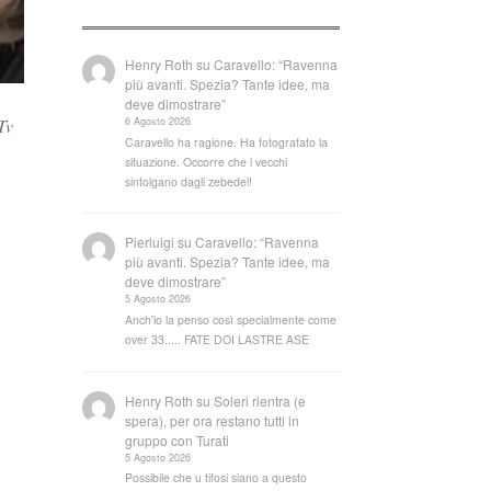
Henry Roth
su
Caravello: “Ravenna
più avanti. Spezia? Tante idee, ma
deve dimostrare”
6 Agosto 2026
Tv
Caravello ha ragione. Ha fotografato la
situazione. Occorre che i vecchi
sintolgano dagli zebedei!
Pierluigi
su
Caravello: “Ravenna
più avanti. Spezia? Tante idee, ma
deve dimostrare”
5 Agosto 2026
Anch'io la penso così specialmente come
over 33..... FATE DOI LASTRE ASE
Henry Roth
su
Soleri rientra (e
spera), per ora restano tutti in
gruppo con Turati
5 Agosto 2026
Possibile che u tifosi siano a questo