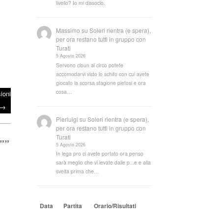
livello? Io mi dissocio.
Massimo
su
Soleri rientra (e spera),
per ora restano tutti in gruppo con
Turati
5 Agosto 2026
Servono cloun al circo potete
accomodarvi visto lo schifo con cui avete
giocato la scorsa stagione pietosi e ora
cosa…
ioni
→
Pierluigi
su
Soleri rientra (e spera),
per ora restano tutti in gruppo con
Turati
”
”
5 Agosto 2026
In lega pro ci avete portato ora penso
sarà meglio che vi levate dalle p...e e alla
svelta prima che…
Data
Partita
Orario/Risultati