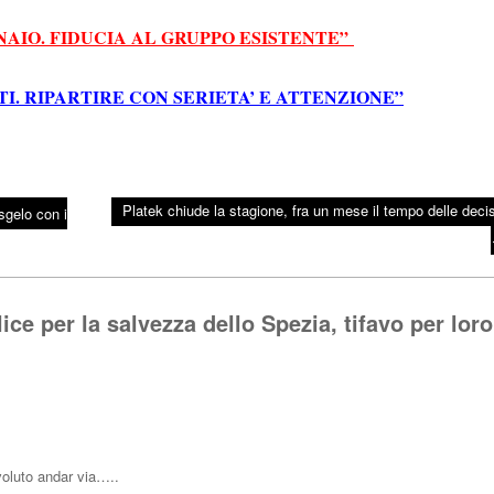
NNAIO. FIDUCIA AL GRUPPO ESISTENTE”
I. RIPARTIRE CON SERIETA’ E ATTENZIONE”
Platek chiude la stagione, fra un mese il tempo delle decis
sgelo con i
ice per la salvezza dello Spezia, tifavo per loro
luto andar via…..