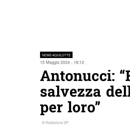
NEWS AQUILOTTE
15 Maggio 2024 - 18:12
Antonucci: “F
salvezza del
per loro”
di
Redazione SP