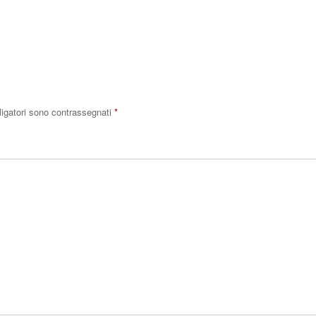
Rispo
ligatori sono contrassegnati
*