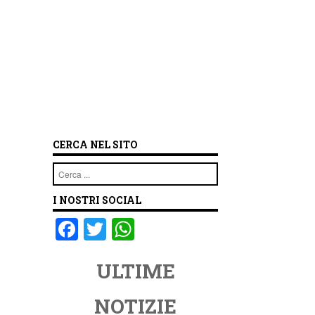
CERCA NEL SITO
Cerca
I NOSTRI SOCIAL
F
T
W
a
wi
h
ULTIME
c
tt
at
e
er
s
NOTIZIE