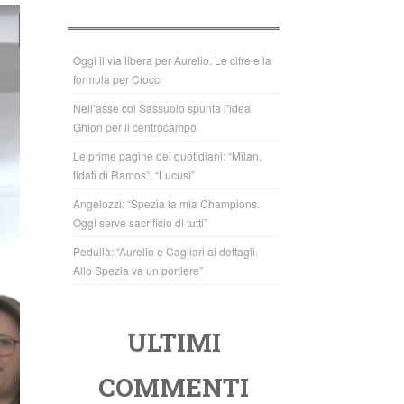
b
A
o
p
o
p
Oggi il via libera per Aurelio. Le cifre e la
formula per Ciocci
k
Nell’asse col Sassuolo spunta l’idea
Ghion per il centrocampo
Le prime pagine dei quotidiani: “Milan,
fidati di Ramos”, “Lucusì”
Angelozzi: “Spezia la mia Champions.
Oggi serve sacrificio di tutti”
Pedullà: “Aurelio e Cagliari ai dettagli.
Allo Spezia va un portiere”
ULTIMI
COMMENTI