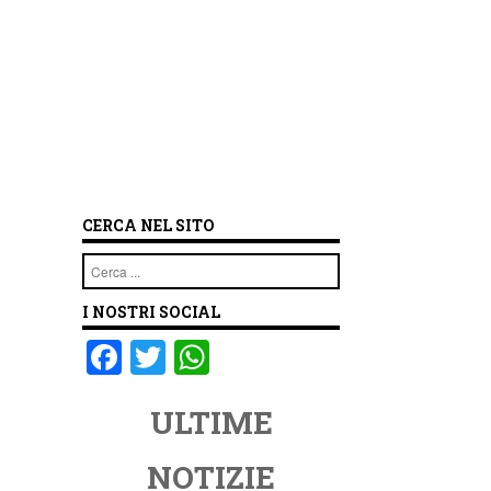
CERCA NEL SITO
Cerca
I NOSTRI SOCIAL
F
T
W
a
wi
h
ULTIME
c
tt
at
e
er
s
NOTIZIE