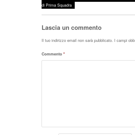
bo
tte
ts
Post navigation
di Prima Squadra
ok
r
A
pp
Lascia un commento
Il tuo indirizzo email non sarà pubblicato.
I campi obb
Commento
*