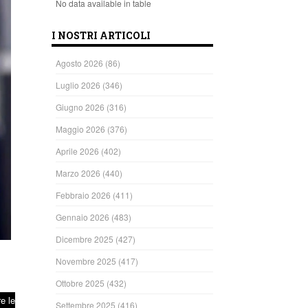
No data available in table
I NOSTRI ARTICOLI
Agosto 2026
(86)
Luglio 2026
(346)
Giugno 2026
(316)
Maggio 2026
(376)
Aprile 2026
(402)
Marzo 2026
(440)
Febbraio 2026
(411)
Gennaio 2026
(483)
Dicembre 2025
(427)
Novembre 2025
(417)
Ottobre 2025
(432)
e le
Settembre 2025
(416)