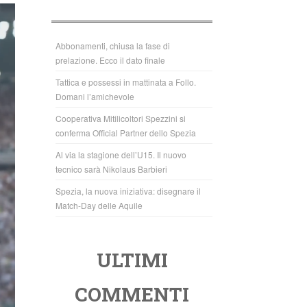
b
A
o
p
o
p
Abbonamenti, chiusa la fase di
prelazione. Ecco il dato finale
k
Tattica e possessi in mattinata a Follo.
Domani l’amichevole
Cooperativa Mitilicoltori Spezzini si
conferma Official Partner dello Spezia
Al via la stagione dell’U15. Il nuovo
tecnico sarà Nikolaus Barbieri
Spezia, la nuova iniziativa: disegnare il
Match-Day delle Aquile
ULTIMI
COMMENTI