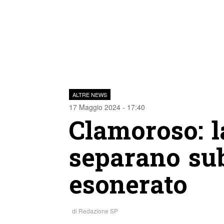
ALTRE NEWS
17 Maggio 2024 - 17:40
Clamoroso: l
separano subi
esonerato
di
Redazione SP