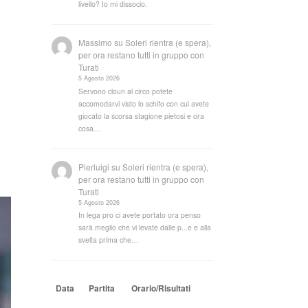
livello? Io mi dissocio.
Massimo
su
Soleri rientra (e spera),
per ora restano tutti in gruppo con
Turati
5 Agosto 2026
Servono cloun al circo potete
accomodarvi visto lo schifo con cui avete
giocato la scorsa stagione pietosi e ora
cosa…
Pierluigi
su
Soleri rientra (e spera),
per ora restano tutti in gruppo con
Turati
5 Agosto 2026
In lega pro ci avete portato ora penso
sarà meglio che vi levate dalle p...e e alla
svelta prima che…
Data
Partita
Orario/Risultati