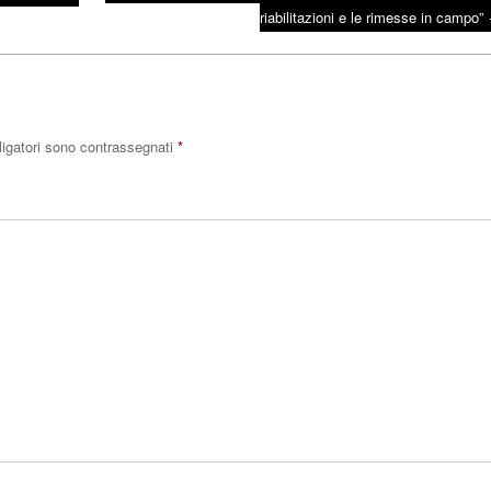
riabilitazioni e le rimesse in campo”
ligatori sono contrassegnati
*