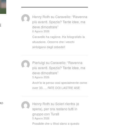
Henry Roth
su
Caravello: “Ravenna
più avanti. Spezia? Tante idee, ma
ì
deve dimostrare”
6 Agosto 2026
Caravello ha ragione. Ha fotografato la
situazione. Occorre che i vecchi
sintolgano dagli zebedei!
Pierluigi
su
Caravello: “Ravenna
più avanti. Spezia? Tante idee, ma
deve dimostrare”
5 Agosto 2026
Anch'io la penso così specialmente come
over 33..... FATE DOI LASTRE ASE
po
Henry Roth
su
Soleri rientra (e
spera), per ora restano tutti in
gruppo con Turati
5 Agosto 2026
Possibile che u tifosi siano a questo