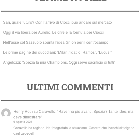
e
er
s
b
A
Sarr, quale futuro? Con l’arrivo di Ciocci può andare sul mercato
o
p
Oggi il via libera per Aurelio. Le cifre e la formula per Ciocci
o
p
Nell’asse col Sassuolo spunta l’idea Ghion per il centrocampo
k
Le prime pagine dei quotidiani: “Milan, fidati di Ramos”, “Lucusì”
Angelozzi: “Spezia la mia Champions. Oggi serve sacrificio di tutti”
ULTIMI COMMENTI
Henry Roth
su
Caravello: “Ravenna più avanti. Spezia? Tante idee, ma
deve dimostrare”
6 Agosto 2026
Caravello ha ragione. Ha fotografato la situazione. Occorre che i vecchi sintolgano
dagli zebedei!