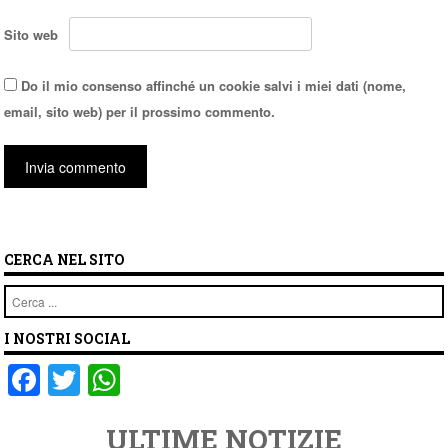
Sito web
Do il mio consenso affinché un cookie salvi i miei dati (nome,
email, sito web) per il prossimo commento.
CERCA NEL SITO
Cerca
I NOSTRI SOCIAL
F
T
W
a
wi
h
ULTIME NOTIZIE
c
tt
at