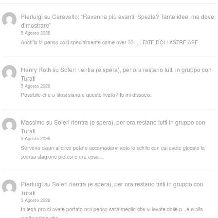
Pierluigi
su
Caravello: “Ravenna più avanti. Spezia? Tante idee, ma deve
dimostrare”
5 Agosto 2026
Anch'io la penso così specialmente come over 33..... FATE DOI LASTRE ASE
Henry Roth
su
Soleri rientra (e spera), per ora restano tutti in gruppo con
Turati
5 Agosto 2026
Possibile che u tifosi siano a questo livello? Io mi dissocio.
Massimo
su
Soleri rientra (e spera), per ora restano tutti in gruppo con
Turati
5 Agosto 2026
Servono cloun al circo potete accomodarvi visto lo schifo con cui avete giocato la
scorsa stagione pietosi e ora cosa…
Pierluigi
su
Soleri rientra (e spera), per ora restano tutti in gruppo con
Turati
5 Agosto 2026
In lega pro ci avete portato ora penso sarà meglio che vi levate dalle p...e e alla
svelta prima che…