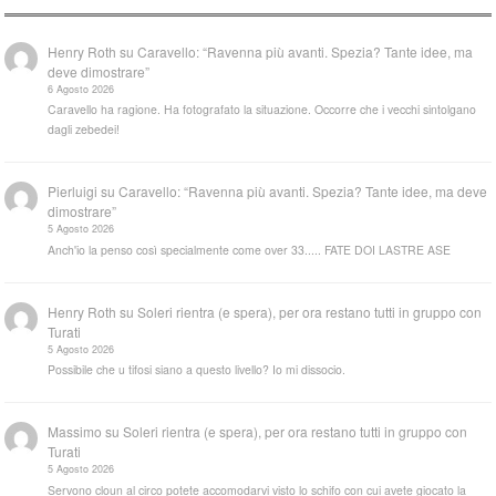
Henry Roth
su
Caravello: “Ravenna più avanti. Spezia? Tante idee, ma
deve dimostrare”
6 Agosto 2026
Caravello ha ragione. Ha fotografato la situazione. Occorre che i vecchi sintolgano
dagli zebedei!
Pierluigi
su
Caravello: “Ravenna più avanti. Spezia? Tante idee, ma deve
dimostrare”
5 Agosto 2026
Anch'io la penso così specialmente come over 33..... FATE DOI LASTRE ASE
Henry Roth
su
Soleri rientra (e spera), per ora restano tutti in gruppo con
Turati
5 Agosto 2026
Possibile che u tifosi siano a questo livello? Io mi dissocio.
Massimo
su
Soleri rientra (e spera), per ora restano tutti in gruppo con
Turati
5 Agosto 2026
Servono cloun al circo potete accomodarvi visto lo schifo con cui avete giocato la