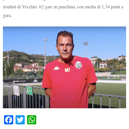
risultati di Vecchio: 62 gare in panchina, con media di 1,34 punti a
gara.
Fa
T
W
ce
wi
ha