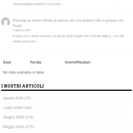
scorsa stagione pietosi e ora cosa…
Pierluigi
su
Soleri rientra (e spera), per ora restano tutti in gruppo con
Turati
5 Agosto 2026
In lega pro ci avete portato ora penso sarà meglio che vi levate dalle p...e e alla
svelta prima che…
Data
Partita
Orario/Risultati
No data available in table
I NOSTRI ARTICOLI
Agosto 2026
(75)
Luglio 2026
(346)
Giugno 2026
(316)
Maggio 2026
(376)