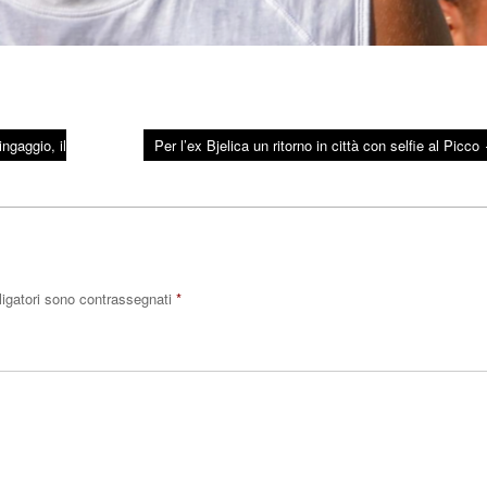
ingaggio, il
Per l’ex Bjelica un ritorno in città con selfie al Picco
ligatori sono contrassegnati
*