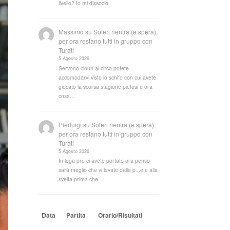
livello? Io mi dissocio.
Massimo
su
Soleri rientra (e spera),
per ora restano tutti in gruppo con
Turati
5 Agosto 2026
Servono cloun al circo potete
accomodarvi visto lo schifo con cui avete
giocato la scorsa stagione pietosi e ora
cosa…
Pierluigi
su
Soleri rientra (e spera),
per ora restano tutti in gruppo con
Turati
5 Agosto 2026
In lega pro ci avete portato ora penso
sarà meglio che vi levate dalle p...e e alla
svelta prima che…
Data
Partita
Orario/Risultati