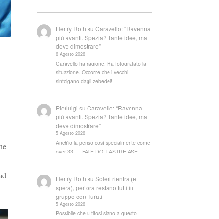
Henry Roth
su
Caravello: “Ravenna
più avanti. Spezia? Tante idee, ma
deve dimostrare”
6 Agosto 2026
Caravello ha ragione. Ha fotografato la
n
situazione. Occorre che i vecchi
sintolgano dagli zebedei!
Pierluigi
su
Caravello: “Ravenna
più avanti. Spezia? Tante idee, ma
deve dimostrare”
5 Agosto 2026
Anch'io la penso così specialmente come
one
over 33..... FATE DOI LASTRE ASE
 ad
Henry Roth
su
Soleri rientra (e
spera), per ora restano tutti in
gruppo con Turati
5 Agosto 2026
Possibile che u tifosi siano a questo