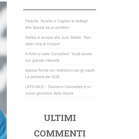
b
A
o
p
o
p
Pedullà: “Aurelio e Cagliari ai dettagli.
Allo Spezia va un portiere”
k
Gallea si accasa alla Juve Stabia: “Non
vedo l’ora di iniziare”
A Follo si vede Cancellieri, Turati lavora
con grande intensità
Spezia-Torres con restrizioni per gli ospiti.
La delibera del GOS
UFFICIALE – Damiano Cancellieri è un
nuovo giocatore delle Aquile
ULTIMI
COMMENTI