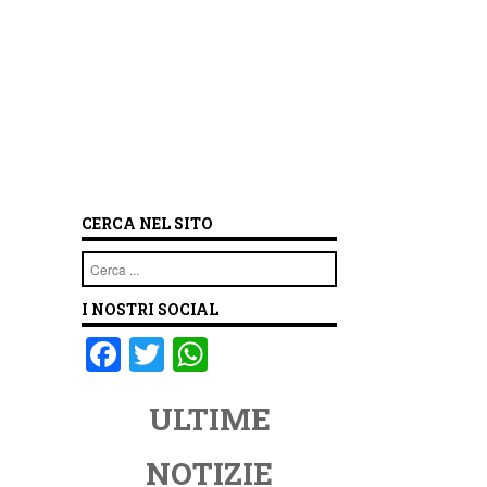
CERCA NEL SITO
Cerca
I NOSTRI SOCIAL
F
T
W
a
wi
h
ULTIME
c
tt
at
e
er
s
NOTIZIE