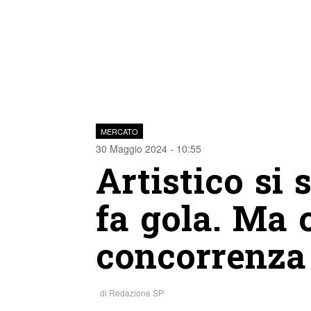
MERCATO
30 Maggio 2024 - 10:55
Artistico si 
fa gola. Ma 
concorrenza
di
Redazione SP