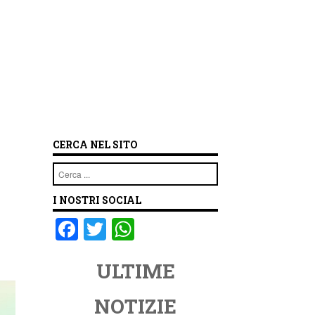
CERCA NEL SITO
Cerca
I NOSTRI SOCIAL
F
T
W
a
wi
h
ULTIME
c
tt
at
e
er
s
NOTIZIE