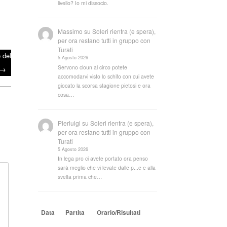
livello? Io mi dissocio.
Massimo
su
Soleri rientra (e spera),
per ora restano tutti in gruppo con
Turati
 del
5 Agosto 2026
Servono cloun al circo potete
→
accomodarvi visto lo schifo con cui avete
giocato la scorsa stagione pietosi e ora
cosa…
Pierluigi
su
Soleri rientra (e spera),
per ora restano tutti in gruppo con
Turati
5 Agosto 2026
In lega pro ci avete portato ora penso
sarà meglio che vi levate dalle p...e e alla
svelta prima che…
Data
Partita
Orario/Risultati