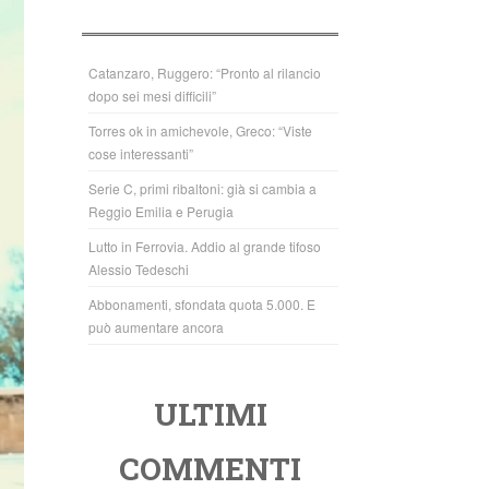
b
A
o
p
o
p
Catanzaro, Ruggero: “Pronto al rilancio
dopo sei mesi difficili”
k
Torres ok in amichevole, Greco: “Viste
cose interessanti”
Serie C, primi ribaltoni: già si cambia a
Reggio Emilia e Perugia
Lutto in Ferrovia. Addio al grande tifoso
Alessio Tedeschi
Abbonamenti, sfondata quota 5.000. E
può aumentare ancora
ULTIMI
COMMENTI