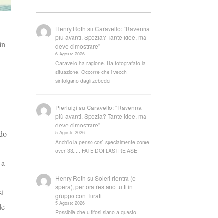
Henry Roth
su
Caravello: “Ravenna
o
più avanti. Spezia? Tante idee, ma
in
deve dimostrare”
6 Agosto 2026
Caravello ha ragione. Ha fotografato la
situazione. Occorre che i vecchi
sintolgano dagli zebedei!
Pierluigi
su
Caravello: “Ravenna
più avanti. Spezia? Tante idee, ma
deve dimostrare”
ndo
5 Agosto 2026
Anch'io la penso così specialmente come
over 33..... FATE DOI LASTRE ASE
 a
Henry Roth
su
Soleri rientra (e
spera), per ora restano tutti in
si
gruppo con Turati
5 Agosto 2026
de
Possibile che u tifosi siano a questo