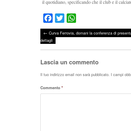
il quotidiano, specificando che il club e il calc
Fa
T
W
ce
wi
ha
←
Curva Ferrovia, domani la conferenza di presenta
bo
tte
ts
Post navigation
dettagli
ok
r
A
pp
Lascia un commento
Il tuo indirizzo email non sarà pubblicato.
I campi obb
Commento
*