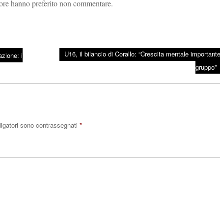
iatore hanno preferito non commentare.
U16, il bilancio di Corallo: “Crescita mentale importante
zione: i
gruppo”
ligatori sono contrassegnati
*