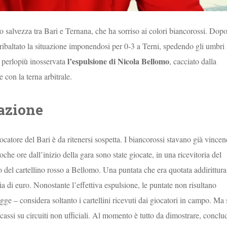
io salvezza tra Bari e Ternana, che ha sorriso ai colori biancorossi. Dop
o ribaltato la situazione imponendosi per 0-3 a Terni, spedendo gli umbri 
l’espulsione di Nicola Bellomo
a perlopiù inosservata
, cacciato dalla
 con la terna arbitrale.
uazione
iocatore del Bari è da ritenersi sospetta. I biancorossi stavano già vince
oche ore dall’inizio della gara sono state giocate, in una ricevitoria del
o del cartellino rosso a Bellomo. Una puntata che era quotata addirittura
aia di euro. Nonostante l’effettiva espulsione, le puntate non risultano
ge – considera soltanto i cartellini ricevuti dai giocatori in campo. Ma 
ncassi su circuiti non ufficiali. Al momento è tutto da dimostrare, conclu