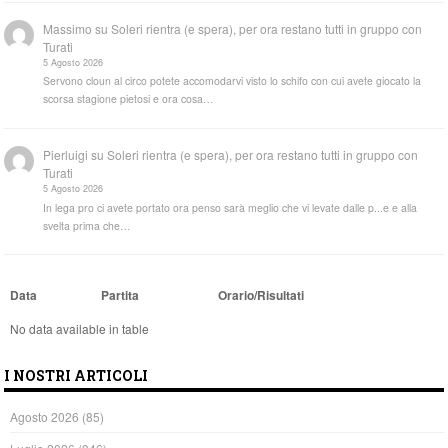
Massimo
su
Soleri rientra (e spera), per ora restano tutti in gruppo con
Turati
5 Agosto 2026
Servono cloun al circo potete accomodarvi visto lo schifo con cui avete giocato la
scorsa stagione pietosi e ora cosa…
Pierluigi
su
Soleri rientra (e spera), per ora restano tutti in gruppo con
Turati
5 Agosto 2026
In lega pro ci avete portato ora penso sarà meglio che vi levate dalle p...e e alla
svelta prima che…
Data
Partita
Orario/Risultati
No data available in table
I NOSTRI ARTICOLI
Agosto 2026
(85)