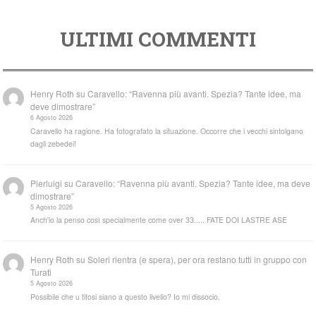
ULTIMI COMMENTI
Henry Roth
su
Caravello: “Ravenna più avanti. Spezia? Tante idee, ma
deve dimostrare”
6 Agosto 2026
Caravello ha ragione. Ha fotografato la situazione. Occorre che i vecchi sintolgano
dagli zebedei!
Pierluigi
su
Caravello: “Ravenna più avanti. Spezia? Tante idee, ma deve
dimostrare”
5 Agosto 2026
Anch'io la penso così specialmente come over 33..... FATE DOI LASTRE ASE
Henry Roth
su
Soleri rientra (e spera), per ora restano tutti in gruppo con
Turati
5 Agosto 2026
Possibile che u tifosi siano a questo livello? Io mi dissocio.