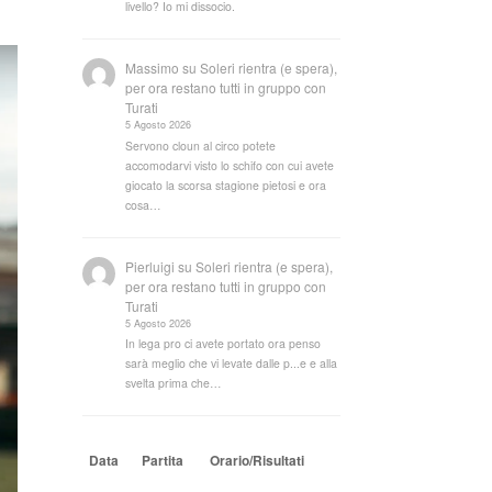
livello? Io mi dissocio.
Massimo
su
Soleri rientra (e spera),
per ora restano tutti in gruppo con
Turati
5 Agosto 2026
Servono cloun al circo potete
accomodarvi visto lo schifo con cui avete
giocato la scorsa stagione pietosi e ora
cosa…
Pierluigi
su
Soleri rientra (e spera),
per ora restano tutti in gruppo con
Turati
5 Agosto 2026
In lega pro ci avete portato ora penso
sarà meglio che vi levate dalle p...e e alla
svelta prima che…
Data
Partita
Orario/Risultati