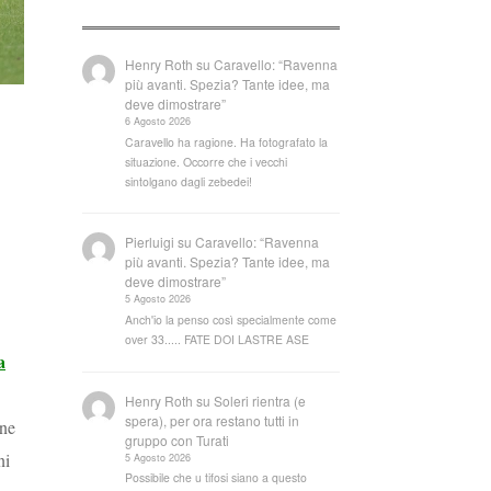
Henry Roth
su
Caravello: “Ravenna
più avanti. Spezia? Tante idee, ma
deve dimostrare”
6 Agosto 2026
Caravello ha ragione. Ha fotografato la
situazione. Occorre che i vecchi
sintolgano dagli zebedei!
Pierluigi
su
Caravello: “Ravenna
più avanti. Spezia? Tante idee, ma
deve dimostrare”
5 Agosto 2026
Anch'io la penso così specialmente come
over 33..... FATE DOI LASTRE ASE
a
Henry Roth
su
Soleri rientra (e
spera), per ora restano tutti in
one
gruppo con Turati
ni
5 Agosto 2026
Possibile che u tifosi siano a questo