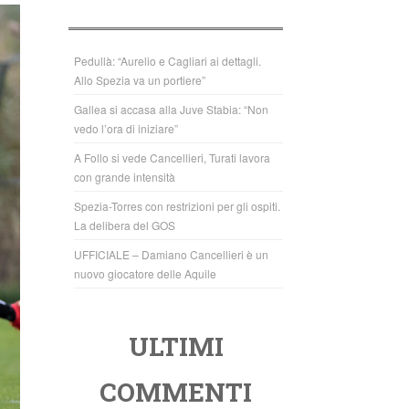
b
A
o
p
o
p
Pedullà: “Aurelio e Cagliari ai dettagli.
Allo Spezia va un portiere”
k
Gallea si accasa alla Juve Stabia: “Non
vedo l’ora di iniziare”
A Follo si vede Cancellieri, Turati lavora
con grande intensità
Spezia-Torres con restrizioni per gli ospiti.
La delibera del GOS
UFFICIALE – Damiano Cancellieri è un
nuovo giocatore delle Aquile
ULTIMI
COMMENTI