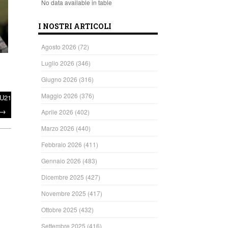
No data available in table
I NOSTRI ARTICOLI
Agosto 2026
(72)
Luglio 2026
(346)
Giugno 2026
(316)
Maggio 2026
(376)
l’U21
→
Aprile 2026
(402)
Marzo 2026
(440)
Febbraio 2026
(411)
Gennaio 2026
(483)
Dicembre 2025
(427)
Novembre 2025
(417)
Ottobre 2025
(432)
Settembre 2025
(416)