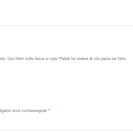
Rispo
to. Con Holm sulle fasce si vola! Platek fai vedere di che pasta sei fatto.
Rispo
ligatori sono contrassegnati
*