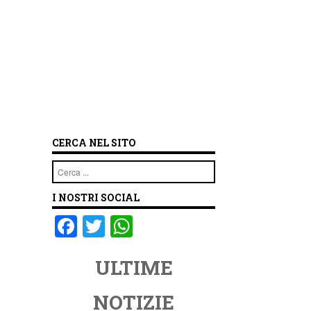
CERCA NEL SITO
Cerca
I NOSTRI SOCIAL
F
T
W
a
wi
h
ULTIME
c
tt
at
e
er
s
NOTIZIE