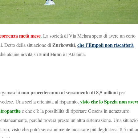
correnza metà mese
. La società di Via Melara spera di avere un certo
Zurkowski
che l’Empoli non riscatterà
ni. Detto della situazione di
,
Emil Holm
nche alcune novità su
e l’Atalanta.
non procederanno al versamento di 8,5 milioni
bergamaschi
per
visto che lo Spezia non avev
 svedese. Una scelta orientata al risparmio,
ntropartite
e che c’è la possibilità di riportare Gosens in nerazzurro.
entaneamente, perché troverà presto un’altra sistemazione. Una situazi
ario, visto che potrà verosimilmente incassare più degli stessi 8,5 milio