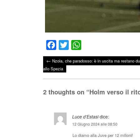
Fa
T
W
ce
wi
ha
←
Nzola, che paradosso: è in uscita ma restano d
bo
tte
ts
Post navigation
allo Spezia
ok
r
A
pp
2 thoughts on “
Holm verso il rit
Luce d’Estasi
dice:
12 Giugno 2024 alle 08:50
Lo diamo alla Juve per 12 milioni!