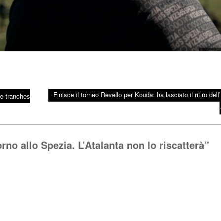
Finisce il torneo Revello per Kouda: ha lasciato il ritiro del
ue tranches
orno allo Spezia. L’Atalanta non lo riscatterà
”