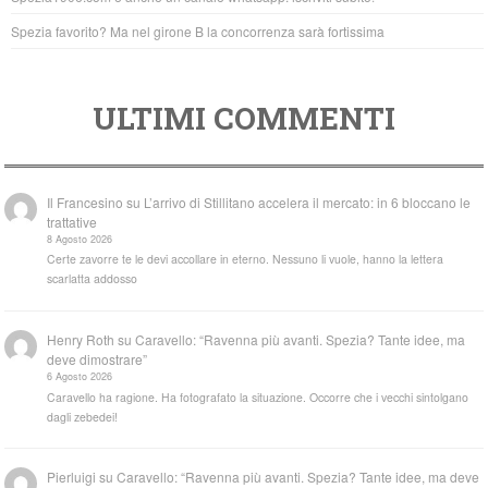
Spezia favorito? Ma nel girone B la concorrenza sarà fortissima
ULTIMI COMMENTI
Il Francesino
su
L’arrivo di Stillitano accelera il mercato: in 6 bloccano le
trattative
8 Agosto 2026
Certe zavorre te le devi accollare in eterno. Nessuno li vuole, hanno la lettera
scarlatta addosso
Henry Roth
su
Caravello: “Ravenna più avanti. Spezia? Tante idee, ma
deve dimostrare”
6 Agosto 2026
Caravello ha ragione. Ha fotografato la situazione. Occorre che i vecchi sintolgano
dagli zebedei!
Pierluigi
su
Caravello: “Ravenna più avanti. Spezia? Tante idee, ma deve