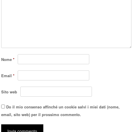
Nome
*
Email
*
Sito web
Do il mio consenso affinché un cookie salvi i miei dati (nome,
email, sito web) per il prossimo commento.