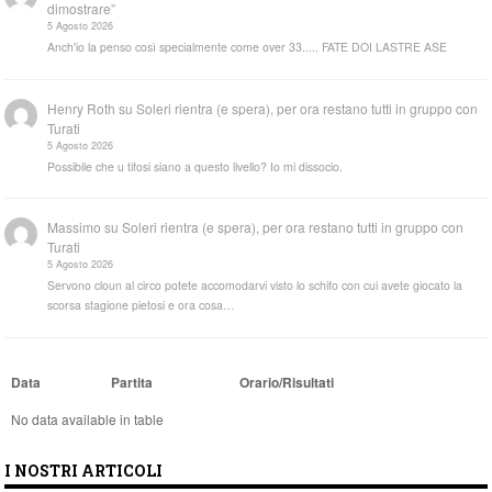
dimostrare”
5 Agosto 2026
Anch'io la penso così specialmente come over 33..... FATE DOI LASTRE ASE
Henry Roth
su
Soleri rientra (e spera), per ora restano tutti in gruppo con
Turati
5 Agosto 2026
Possibile che u tifosi siano a questo livello? Io mi dissocio.
Massimo
su
Soleri rientra (e spera), per ora restano tutti in gruppo con
Turati
5 Agosto 2026
Servono cloun al circo potete accomodarvi visto lo schifo con cui avete giocato la
scorsa stagione pietosi e ora cosa…
Data
Partita
Orario/Risultati
No data available in table
I NOSTRI ARTICOLI