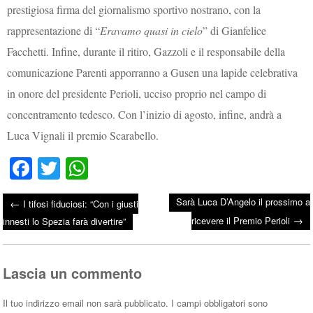
prestigiosa firma del giornalismo sportivo nostrano, con la
rappresentazione di “
Eravamo quasi in cielo
” di Gianfelice
Facchetti. Infine, durante il ritiro, Gazzoli e il responsabile della
comunicazione Parenti apporranno a Gusen una lapide celebrativa
in onore del presidente Perioli, ucciso proprio nel campo di
concentramento tedesco. Con l’inizio di agosto, infine, andrà a
Luca Vignali il premio Scarabello.
Fa
T
W
ce
wi
ha
Sarà Luca D’Angelo il prossimo a
←
I tifosi fiduciosi: “Con i giusti
bo
tte
ts
→
Post navigation
ricevere il Premio Perioli
innesti lo Spezia farà divertire”
ok
r
A
pp
Lascia un commento
Il tuo indirizzo email non sarà pubblicato.
I campi obbligatori sono