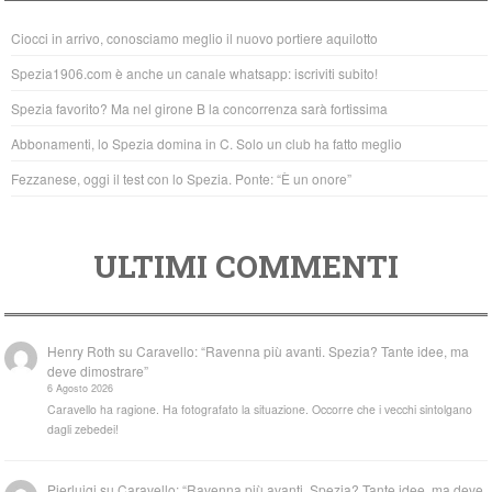
b
A
Ciocci in arrivo, conosciamo meglio il nuovo portiere aquilotto
o
p
Spezia1906.com è anche un canale whatsapp: iscriviti subito!
o
p
Spezia favorito? Ma nel girone B la concorrenza sarà fortissima
k
Abbonamenti, lo Spezia domina in C. Solo un club ha fatto meglio
Fezzanese, oggi il test con lo Spezia. Ponte: “È un onore”
ULTIMI COMMENTI
Henry Roth
su
Caravello: “Ravenna più avanti. Spezia? Tante idee, ma
deve dimostrare”
6 Agosto 2026
Caravello ha ragione. Ha fotografato la situazione. Occorre che i vecchi sintolgano
dagli zebedei!
Pierluigi
su
Caravello: “Ravenna più avanti. Spezia? Tante idee, ma deve