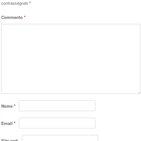
contrassegnati
*
Commento
*
Nome
*
Email
*
Sito web