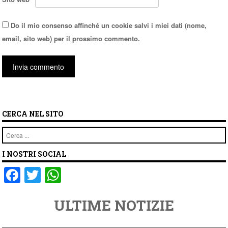
Do il mio consenso affinché un cookie salvi i miei dati (nome,
email, sito web) per il prossimo commento.
CERCA NEL SITO
Cerca
I NOSTRI SOCIAL
F
T
W
a
wi
h
ULTIME NOTIZIE
c
tt
at
e
er
s