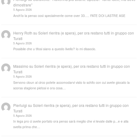
dimostrare”
5 Agosto 2026
Anch'io la penso così specialmente come over 33..... FATE DOI LASTRE ASE
Henry Roth
su
Soleri rientra (e spera), per ora restano tutti in gruppo con
Turati
5 Agosto 2026
Possibile che u tifosi siano a questo livello? Io mi dissocio.
Massimo
su
Soleri rientra (e spera), per ora restano tutti in gruppo con
Turati
5 Agosto 2026
Servono cloun al circo potete accomodarvi visto lo schifo con cui avete giocato la
scorsa stagione pietosi e ora cosa…
Pierluigi
su
Soleri rientra (e spera), per ora restano tutti in gruppo con
Turati
5 Agosto 2026
In lega pro ci avete portato ora penso sarà meglio che vi levate dalle p...e e alla
svelta prima che…