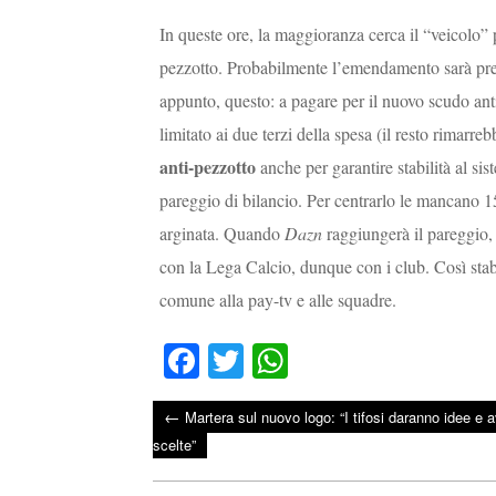
In queste ore, la maggioranza cerca il “veicolo”
pezzotto. Probabilmente l’emendamento sarà present
appunto, questo: a pagare per il nuovo scudo ant
limitato ai due terzi della spesa (il resto rimarreb
anti-pezzotto
anche per garantire stabilità al si
pareggio di bilancio. Per centrarlo le mancano 15
arginata. Quando
Dazn
raggiungerà il pareggio, t
con la Lega Calcio, dunque con i club. Così stabi
comune alla pay-tv e alle squadre.
Fa
T
W
ce
wi
ha
←
Martera sul nuovo logo: “I tifosi daranno idee e 
bo
tte
ts
Post navigation
scelte”
ok
r
A