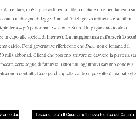
 parlamentare, cioè il provvedimento utile a ospitare un emendamento su
ato al disegno di legge Butti sull’intelligenza artificiale e stabilirà,
i-pirateria – più performante – sarà lo Stato. Un pagamento totale o
La maggioranza rafforzerà lo scu
be in capo alle società di Internet).
stema calcio. Fonti governative riferiscono che
Dazn
non è lontana dal
0 mila abbonati. Clienti che possono arrivare se davvero la pirateria sa
occate certe soglie di fatturato, i suoi utili aggiuntivi saranno condivisi
liscono i contratti. Ecco perché quella contro il pezzotto è una battagli
avranno due
Toscano lascia il Cesena: è il nuovo tecnico del Catania