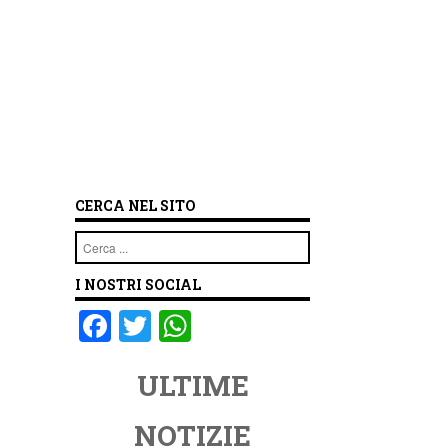
CERCA NEL SITO
Cerca
I NOSTRI SOCIAL
F
T
W
a
wi
h
ULTIME
c
tt
at
e
er
s
NOTIZIE