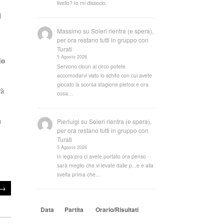
livello? Io mi dissocio.
l
Massimo
su
Soleri rientra (e spera),
per ora restano tutti in gruppo con
Turati
5 Agosto 2026
do
Servono cloun al circo potete
accomodarvi visto lo schifo con cui avete
giocato la scorsa stagione pietosi e ora
rà
cosa…
a
Pierluigi
su
Soleri rientra (e spera),
per ora restano tutti in gruppo con
Turati
5 Agosto 2026
In lega pro ci avete portato ora penso
sarà meglio che vi levate dalle p...e e alla
svelta prima che…
→
Data
Partita
Orario/Risultati