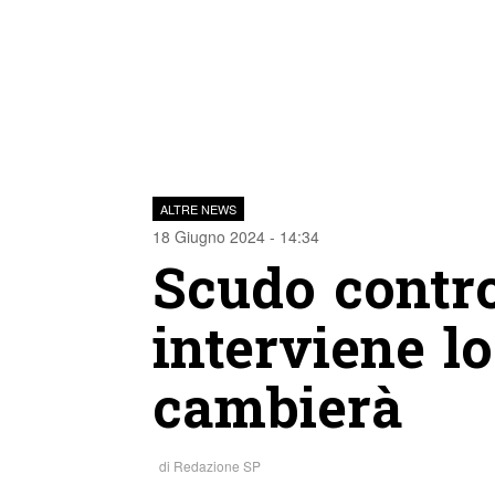
ALTRE NEWS
18 Giugno 2024 - 14:34
Scudo contro
interviene lo
cambierà
di
Redazione SP