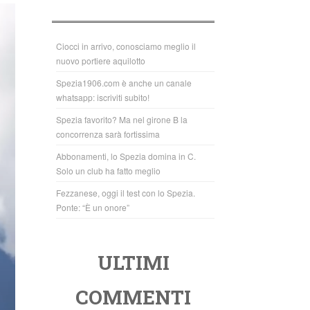
b
A
o
p
o
p
Ciocci in arrivo, conosciamo meglio il
nuovo portiere aquilotto
k
Spezia1906.com è anche un canale
whatsapp: iscriviti subito!
Spezia favorito? Ma nel girone B la
concorrenza sarà fortissima
Abbonamenti, lo Spezia domina in C.
Solo un club ha fatto meglio
Fezzanese, oggi il test con lo Spezia.
Ponte: “È un onore”
ULTIMI
COMMENTI