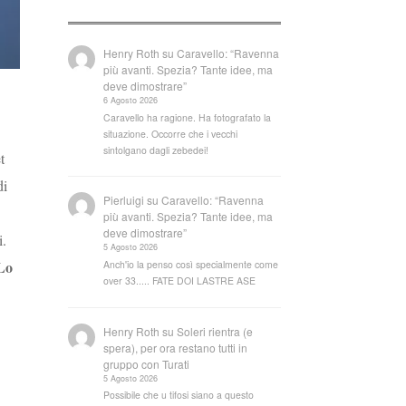
Henry Roth
su
Caravello: “Ravenna
più avanti. Spezia? Tante idee, ma
deve dimostrare”
6 Agosto 2026
Caravello ha ragione. Ha fotografato la
situazione. Occorre che i vecchi
sintolgano dagli zebedei!
t
di
Pierluigi
su
Caravello: “Ravenna
più avanti. Spezia? Tante idee, ma
deve dimostrare”
i.
5 Agosto 2026
Lo
Anch'io la penso così specialmente come
over 33..... FATE DOI LASTRE ASE
Henry Roth
su
Soleri rientra (e
spera), per ora restano tutti in
gruppo con Turati
5 Agosto 2026
Possibile che u tifosi siano a questo