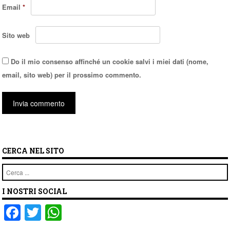
Email
*
Sito web
Do il mio consenso affinché un cookie salvi i miei dati (nome,
email, sito web) per il prossimo commento.
CERCA NEL SITO
Cerca
I NOSTRI SOCIAL
F
T
W
a
wi
h