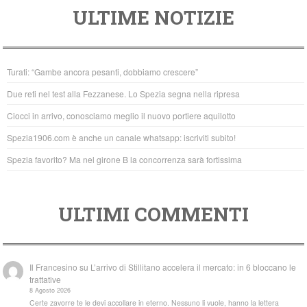
ULTIME NOTIZIE
c
tt
at
e
er
s
b
A
Turati: “Gambe ancora pesanti, dobbiamo crescere”
o
p
Due reti nel test alla Fezzanese. Lo Spezia segna nella ripresa
o
p
Ciocci in arrivo, conosciamo meglio il nuovo portiere aquilotto
k
Spezia1906.com è anche un canale whatsapp: iscriviti subito!
Spezia favorito? Ma nel girone B la concorrenza sarà fortissima
ULTIMI COMMENTI
Il Francesino
su
L’arrivo di Stillitano accelera il mercato: in 6 bloccano le
trattative
8 Agosto 2026
Certe zavorre te le devi accollare in eterno. Nessuno li vuole, hanno la lettera