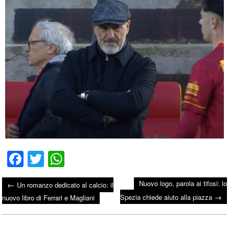
Fa
T
W
ce
wi
ha
Nuovo logo, parola ai tifosi: lo
←
Un romanzo dedicato al calcio: il
bo
tte
ts
→
Post navigation
Spezia chiede aiuto alla piazza
nuovo libro di Ferrari e Magliani
ok
r
A
pp