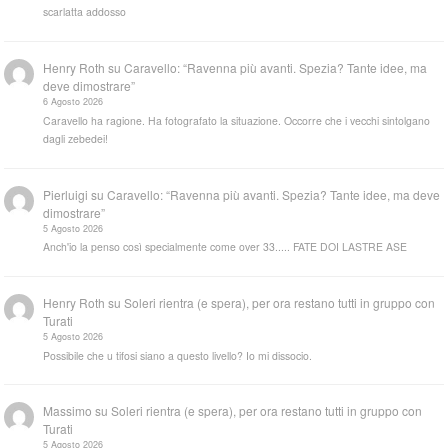
scarlatta addosso
Henry Roth
su
Caravello: “Ravenna più avanti. Spezia? Tante idee, ma
deve dimostrare”
6 Agosto 2026
Caravello ha ragione. Ha fotografato la situazione. Occorre che i vecchi sintolgano
dagli zebedei!
Pierluigi
su
Caravello: “Ravenna più avanti. Spezia? Tante idee, ma deve
dimostrare”
5 Agosto 2026
Anch'io la penso così specialmente come over 33..... FATE DOI LASTRE ASE
Henry Roth
su
Soleri rientra (e spera), per ora restano tutti in gruppo con
Turati
5 Agosto 2026
Possibile che u tifosi siano a questo livello? Io mi dissocio.
Massimo
su
Soleri rientra (e spera), per ora restano tutti in gruppo con
Turati
5 Agosto 2026