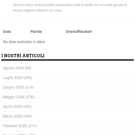
Servono cloun al circo potete accomodarvi visto lo schifo con cui avete giocato la
scorsa stagione pietosi e ora cosa…
Data
Partita
Orario/Risultati
No data available in table
I NOSTRI ARTICOLI
Agosto 2026
(95)
Luglio 2026
(346)
Giugno 2026
(316)
Maggio 2026
(376)
Aprile 2026
(402)
Marzo 2026
(440)
Febbraio 2026
(411)