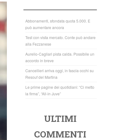
b
A
o
p
o
p
Abbonamenti, sfondata quota 5.000. E
può aumentare ancora
k
Test con vista mercato. Conte può andare
alla Fezzanese
Aurelio-Cagliari pista calda. Possibile un
accordo in breve
Cancellieri arriva oggi, in fascia occhi su
Resouf del Martina
Le prime pagine dei quotidiani: “Ci metto
la firma”, “All-in Juve”
ULTIMI
COMMENTI