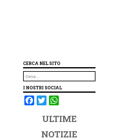
CERCA NEL SITO
Cerca
I NOSTRI SOCIAL
F
T
W
a
wi
h
ULTIME
c
tt
at
e
er
s
NOTIZIE