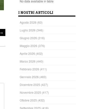
No data available in table
I NOSTRI ARTICOLI
Agosto 2026
(63)
Luglio 2026
(346)
→
Giugno 2026
(316)
Maggio 2026
(376)
Aprile 2026
(402)
Marzo 2026
(440)
Febbraio 2026
(411)
Gennaio 2026
(483)
Dicembre 2025
(427)
Novembre 2025
(417)
Ottobre 2025
(432)
Settembre 2025
(416)