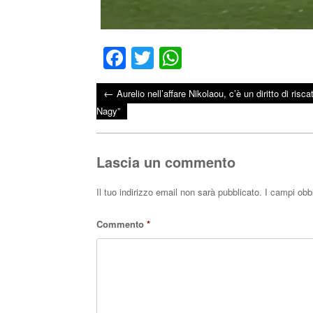
Fa
T
W
ce
wi
ha
←
Aurelio nell’affare Nikolaou, c’è un diritto di riscat
bo
tte
ts
Post navigation
Nagy”
ok
r
A
pp
Lascia un commento
Il tuo indirizzo email non sarà pubblicato.
I campi obb
Commento
*