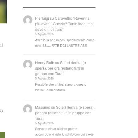
Pierluigi
su
Caravello: “Ravenna
più avanti. Spezia? Tante idee, ma
deve dimostrare”
5 Agosto 2026
Anch'io la penso così specialmente come
hi
over 33..... FATE DOI LASTRE ASE
Henry Roth
su
Soleri rientra (e
spera), per ora restano tutti in
gruppo con Turati
5 Agosto 2026
Possibile che u tifosi siano a questo
livello? Io mi dissocio.
Massimo
su
Soleri rientra (e spera),
to
per ora restano tutti in gruppo con
Turati
5 Agosto 2026
Servono cloun al circo potete
accomodarvi visto lo schifo con cui avete