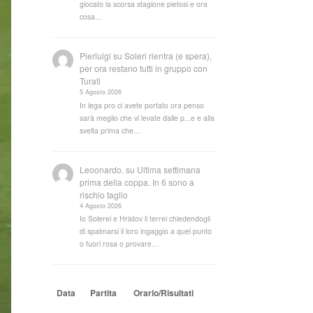
giocato la scorsa stagione pietosi e ora
cosa…
Pierluigi
su
Soleri rientra (e spera),
per ora restano tutti in gruppo con
Turati
5 Agosto 2026
In lega pro ci avete portato ora penso
sarà meglio che vi levate dalle p...e e alla
svelta prima che…
Leoonardo.
su
Ultima settimana
prima della coppa. In 6 sono a
rischio taglio
4 Agosto 2026
Io Solerei e Hristov li terrei chiedendogli
di spalmarsi il loro ingaggio a quel punto
o fuori rosa o provare…
Data
Partita
Orario/Risultati