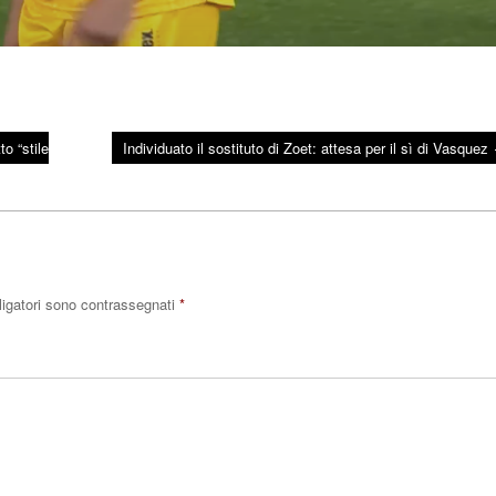
to “stile
Individuato il sostituto di Zoet: attesa per il sì di Vasquez
ligatori sono contrassegnati
*