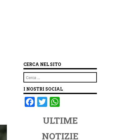
CERCA NEL SITO
Cerca
I NOSTRI SOCIAL
F
T
W
a
wi
h
ULTIME
c
tt
at
e
er
s
NOTIZIE