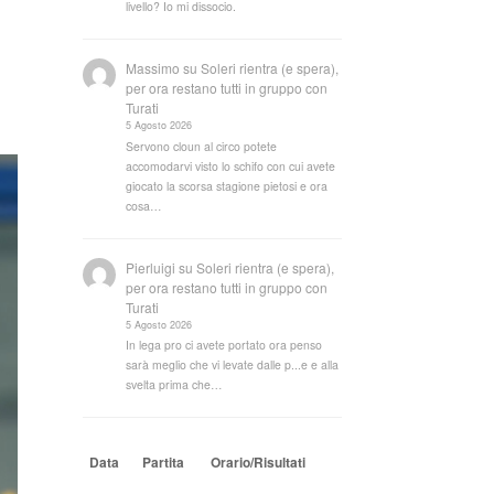
livello? Io mi dissocio.
Massimo
su
Soleri rientra (e spera),
per ora restano tutti in gruppo con
Turati
5 Agosto 2026
Servono cloun al circo potete
accomodarvi visto lo schifo con cui avete
giocato la scorsa stagione pietosi e ora
cosa…
Pierluigi
su
Soleri rientra (e spera),
per ora restano tutti in gruppo con
Turati
5 Agosto 2026
In lega pro ci avete portato ora penso
sarà meglio che vi levate dalle p...e e alla
svelta prima che…
Data
Partita
Orario/Risultati