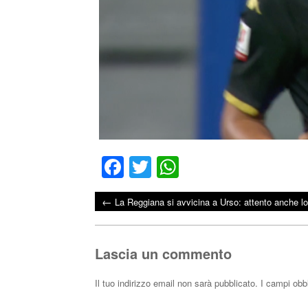
Fa
T
W
ce
wi
ha
←
La Reggiana si avvicina a Urso: attento anche l
bo
tte
ts
Post navigation
ok
r
A
pp
Lascia un commento
Il tuo indirizzo email non sarà pubblicato.
I campi obb