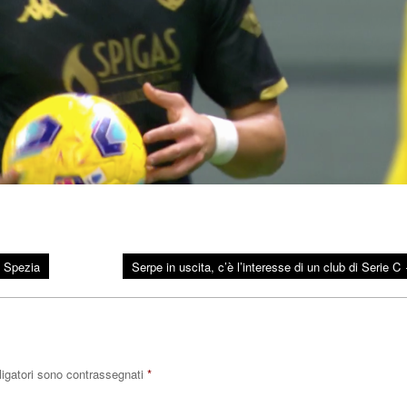
o Spezia
Serpe in uscita, c’è l’interesse di un club di Serie C
ligatori sono contrassegnati
*