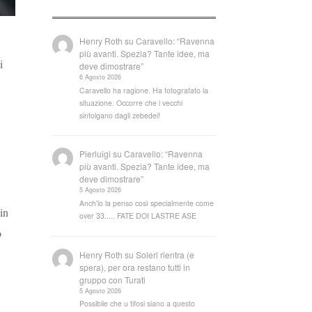
Henry Roth
su
Caravello: “Ravenna
più avanti. Spezia? Tante idee, ma
i
deve dimostrare”
6 Agosto 2026
Caravello ha ragione. Ha fotografato la
situazione. Occorre che i vecchi
sintolgano dagli zebedei!
Pierluigi
su
Caravello: “Ravenna
più avanti. Spezia? Tante idee, ma
deve dimostrare”
5 Agosto 2026
Anch'io la penso così specialmente come
in
over 33..... FATE DOI LASTRE ASE
o
Henry Roth
su
Soleri rientra (e
spera), per ora restano tutti in
gruppo con Turati
5 Agosto 2026
Possibile che u tifosi siano a questo