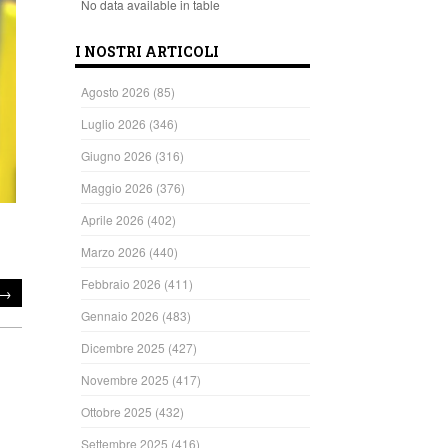
No data available in table
I NOSTRI ARTICOLI
Agosto 2026
(85)
Luglio 2026
(346)
Giugno 2026
(316)
Maggio 2026
(376)
Aprile 2026
(402)
Marzo 2026
(440)
Febbraio 2026
(411)
→
Gennaio 2026
(483)
Dicembre 2025
(427)
Novembre 2025
(417)
Ottobre 2025
(432)
Settembre 2025
(416)