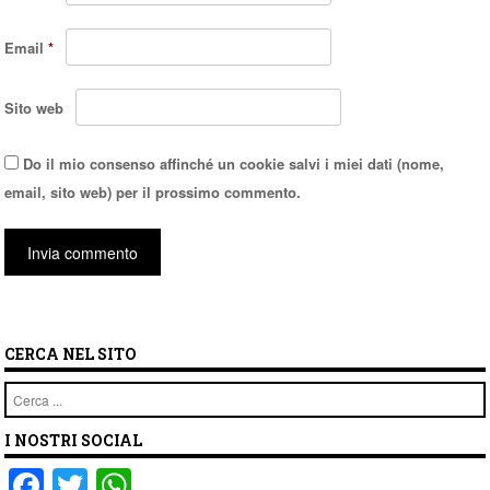
Email
*
Sito web
Do il mio consenso affinché un cookie salvi i miei dati (nome,
email, sito web) per il prossimo commento.
CERCA NEL SITO
Cerca
I NOSTRI SOCIAL
F
T
W