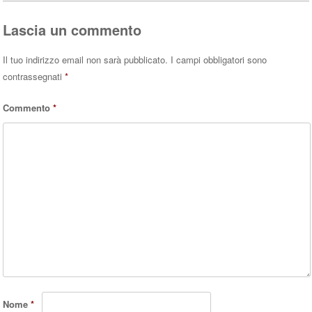
pp
Lascia un commento
Il tuo indirizzo email non sarà pubblicato.
I campi obbligatori sono
contrassegnati
*
Commento
*
Nome
*