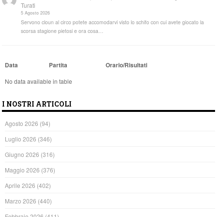
Turati
5 Agosto 2026
Servono cloun al circo potete accomodarvi visto lo schifo con cui avete giocato la
scorsa stagione pietosi e ora cosa…
Data
Partita
Orario/Risultati
No data available in table
I NOSTRI ARTICOLI
Agosto 2026
(94)
Luglio 2026
(346)
Giugno 2026
(316)
Maggio 2026
(376)
Aprile 2026
(402)
Marzo 2026
(440)
Febbraio 2026
(411)