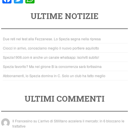
a
wi
h
ULTIME NOTIZIE
c
tt
at
e
er
s
b
A
Due reti nel test alla Fezzanese. Lo Spezia segna nella ripresa
o
p
Ciocci in arrivo, conosciamo meglio il nuovo portiere aquilotto
o
p
Spezia1906.com è anche un canale whatsapp: iscriviti subito!
k
Spezia favorito? Ma nel girone B la concorrenza sarà fortissima
Abbonamenti, lo Spezia domina in C. Solo un club ha fatto meglio
ULTIMI COMMENTI
Il Francesino
su
L’arrivo di Stillitano accelera il mercato: in 6 bloccano le
trattative