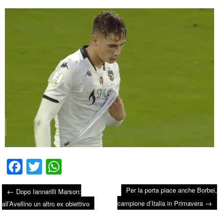
Fa
T
W
ce
wi
ha
Per la porta piace anche Borbei,
←
Dopo Iannarilli Marson:
bo
tte
ts
→
Post navigation
campione d’Italia in Primavera
all’Avellino un altro ex obiettivo
ok
r
A