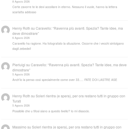
8 Agosto 2026
Certe zavorre te le devi accollare in eterno. Nessuno li vuole, hanno la lettera
scarlatta addosso
Henry Roth
su
Caravello: “Ravenna più avanti. Spezia? Tante idee, ma
deve dimostrare”
6 Agosto 2026
Caravello ha ragione. Ha fotografato la situazione. Occorre che i vecchi sintolgano
dagli zebedei!
Pierluigi
su
Caravello: “Ravenna più avanti. Spezia? Tante idee, ma deve
dimostrare”
5 Agosto 2026
Anch'io la penso così specialmente come over 33..... FATE DOI LASTRE ASE
Henry Roth
su
Soleri rientra (e spera), per ora restano tutti in gruppo con
Turati
5 Agosto 2026
Possibile che u tifosi siano a questo livello? Io mi dissocio.
Massimo
su
Soleri rientra (e spera), per ora restano tutti in gruppo con