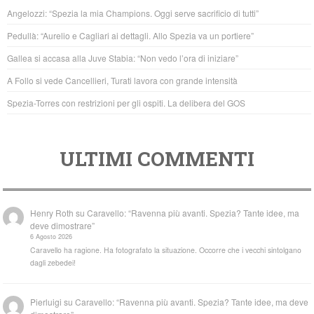
b
A
Angelozzi: “Spezia la mia Champions. Oggi serve sacrificio di tutti”
o
p
Pedullà: “Aurelio e Cagliari ai dettagli. Allo Spezia va un portiere”
o
p
Gallea si accasa alla Juve Stabia: “Non vedo l’ora di iniziare”
k
A Follo si vede Cancellieri, Turati lavora con grande intensità
Spezia-Torres con restrizioni per gli ospiti. La delibera del GOS
ULTIMI COMMENTI
Henry Roth
su
Caravello: “Ravenna più avanti. Spezia? Tante idee, ma
deve dimostrare”
6 Agosto 2026
Caravello ha ragione. Ha fotografato la situazione. Occorre che i vecchi sintolgano
dagli zebedei!
Pierluigi
su
Caravello: “Ravenna più avanti. Spezia? Tante idee, ma deve