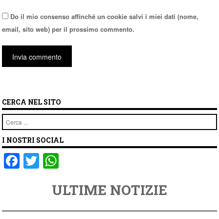
Do il mio consenso affinché un cookie salvi i miei dati (nome,
email, sito web) per il prossimo commento.
CERCA NEL SITO
Cerca
I NOSTRI SOCIAL
F
T
W
a
wi
h
ULTIME NOTIZIE
c
tt
at
e
er
s