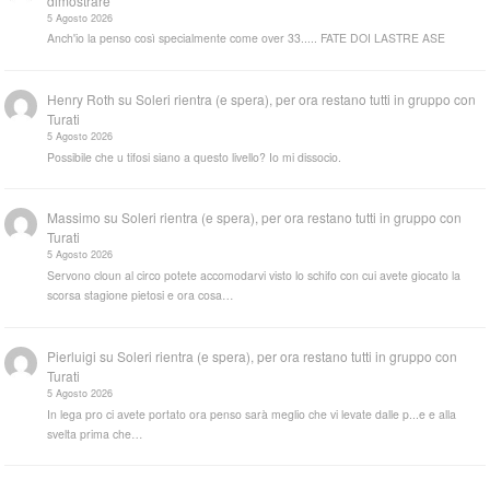
dimostrare”
5 Agosto 2026
Anch'io la penso così specialmente come over 33..... FATE DOI LASTRE ASE
Henry Roth
su
Soleri rientra (e spera), per ora restano tutti in gruppo con
Turati
5 Agosto 2026
Possibile che u tifosi siano a questo livello? Io mi dissocio.
Massimo
su
Soleri rientra (e spera), per ora restano tutti in gruppo con
Turati
5 Agosto 2026
Servono cloun al circo potete accomodarvi visto lo schifo con cui avete giocato la
scorsa stagione pietosi e ora cosa…
Pierluigi
su
Soleri rientra (e spera), per ora restano tutti in gruppo con
Turati
5 Agosto 2026
In lega pro ci avete portato ora penso sarà meglio che vi levate dalle p...e e alla
svelta prima che…