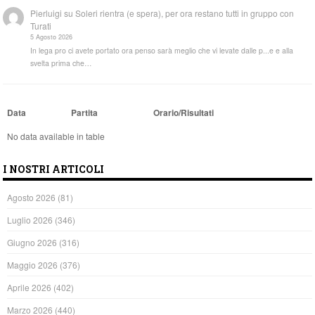
Pierluigi
su
Soleri rientra (e spera), per ora restano tutti in gruppo con
Turati
5 Agosto 2026
In lega pro ci avete portato ora penso sarà meglio che vi levate dalle p...e e alla
svelta prima che…
Data
Partita
Orario/Risultati
No data available in table
I NOSTRI ARTICOLI
Agosto 2026
(81)
Luglio 2026
(346)
Giugno 2026
(316)
Maggio 2026
(376)
Aprile 2026
(402)
Marzo 2026
(440)