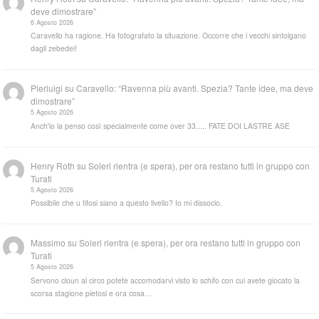
deve dimostrare”
6 Agosto 2026
Caravello ha ragione. Ha fotografato la situazione. Occorre che i vecchi sintolgano
dagli zebedei!
Pierluigi
su
Caravello: “Ravenna più avanti. Spezia? Tante idee, ma deve
dimostrare”
5 Agosto 2026
Anch'io la penso così specialmente come over 33..... FATE DOI LASTRE ASE
Henry Roth
su
Soleri rientra (e spera), per ora restano tutti in gruppo con
Turati
5 Agosto 2026
Possibile che u tifosi siano a questo livello? Io mi dissocio.
Massimo
su
Soleri rientra (e spera), per ora restano tutti in gruppo con
Turati
5 Agosto 2026
Servono cloun al circo potete accomodarvi visto lo schifo con cui avete giocato la
scorsa stagione pietosi e ora cosa…