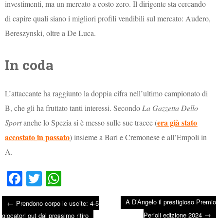
investimenti, ma un mercato a costo zero. Il dirigente sta cercando
di capire quali siano i migliori profili vendibili sul mercato: Audero,
Bereszynski, oltre a De Luca.
In coda
L’attaccante ha raggiunto la doppia cifra nell’ultimo campionato di
B, che gli ha fruttato tanti interessi. Secondo
La Gazzetta Dello
era già stato
Sport
anche lo Spezia si è messo sulle sue tracce (
accostato in passato
) insieme a Bari e Cremonese e all’Empoli in
A.
Fa
T
W
ce
wi
ha
A D’Angelo il prestigioso Premio
←
Prendono corpo le uscite: 4-5
bo
tte
ts
→
Perioli edizione 2024
giocatori out dal prossimo ritiro