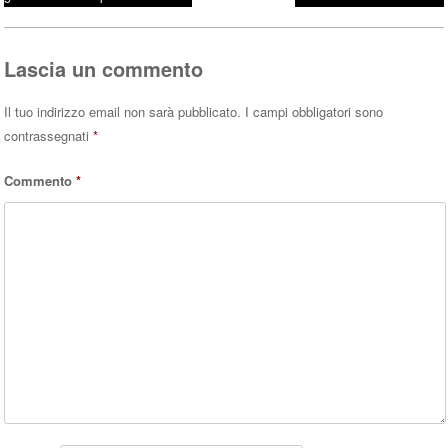
Post navigation
ok
r
A
pp
Lascia un commento
Il tuo indirizzo email non sarà pubblicato.
I campi obbligatori sono
contrassegnati
*
Commento
*