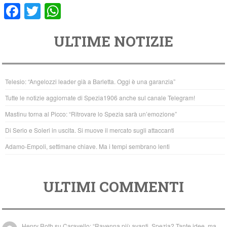
F
T
W
a
wi
h
ULTIME NOTIZIE
c
tt
at
e
er
s
b
A
Telesio: “Angelozzi leader già a Barletta. Oggi è una garanzia”
o
p
Tutte le notizie aggiornate di Spezia1906 anche sul canale Telegram!
o
p
Mastinu torna al Picco: “Ritrovare lo Spezia sarà un’emozione”
k
Di Serio e Soleri in uscita. Si muove il mercato sugli attaccanti
Adamo-Empoli, settimane chiave. Ma i tempi sembrano lenti
ULTIMI COMMENTI
Henry Roth
su
Caravello: “Ravenna più avanti. Spezia? Tante idee, ma