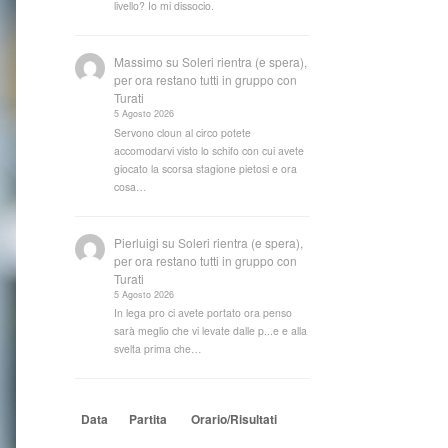
livello? Io mi dissocio.
Massimo
su
Soleri rientra (e spera),
per ora restano tutti in gruppo con
Turati
5 Agosto 2026
Servono cloun al circo potete
accomodarvi visto lo schifo con cui avete
giocato la scorsa stagione pietosi e ora
cosa…
Pierluigi
su
Soleri rientra (e spera),
per ora restano tutti in gruppo con
Turati
5 Agosto 2026
In lega pro ci avete portato ora penso
sarà meglio che vi levate dalle p...e e alla
svelta prima che…
Data
Partita
Orario/Risultati