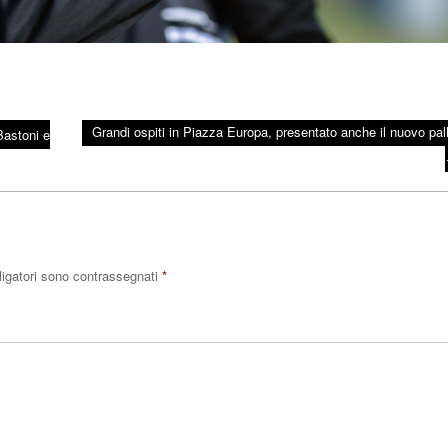
Grandi ospiti in Piazza Europa, presentato anche il nuovo pal
Bastoni e
ligatori sono contrassegnati
*