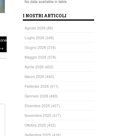
No data available in table
I NOSTRI ARTICOLI
Agosto 2026
(86)
Luglio 2026
(346)
lone
→
Giugno 2026
(316)
Maggio 2026
(376)
Aprile 2026
(402)
Marzo 2026
(440)
Febbraio 2026
(411)
Gennaio 2026
(483)
Dicembre 2025
(427)
Novembre 2025
(417)
Ottobre 2025
(432)
Settembre 2025
(416)