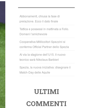
b
A
o
p
o
p
Abbonamenti, chiusa la fase di
prelazione. Ecco il dato finale
k
Tattica e possessi in mattinata a Follo.
Domani l’amichevole
Cooperativa Mitilicoltori Spezzini si
conferma Official Partner dello Spezia
Al via la stagione dell’U15. Il nuovo
tecnico sarà Nikolaus Barbieri
Spezia, la nuova iniziativa: disegnare il
Match-Day delle Aquile
ULTIMI
COMMENTI