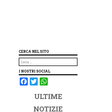
CERCA NEL SITO
Cerca
I NOSTRI SOCIAL
F
T
W
a
wi
h
ULTIME
c
tt
at
e
er
s
NOTIZIE