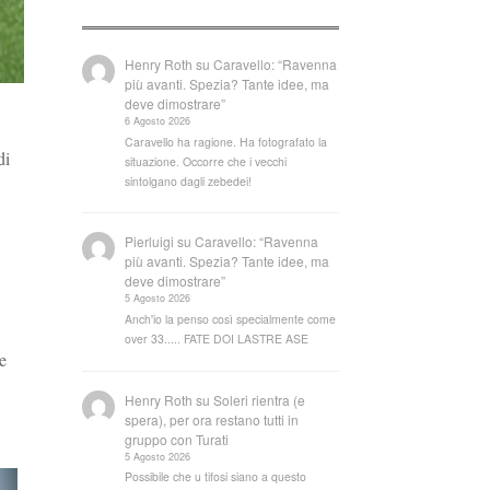
Henry Roth
su
Caravello: “Ravenna
più avanti. Spezia? Tante idee, ma
deve dimostrare”
6 Agosto 2026
Caravello ha ragione. Ha fotografato la
di
situazione. Occorre che i vecchi
sintolgano dagli zebedei!
Pierluigi
su
Caravello: “Ravenna
più avanti. Spezia? Tante idee, ma
deve dimostrare”
5 Agosto 2026
Anch'io la penso così specialmente come
over 33..... FATE DOI LASTRE ASE
e
Henry Roth
su
Soleri rientra (e
spera), per ora restano tutti in
gruppo con Turati
5 Agosto 2026
Possibile che u tifosi siano a questo