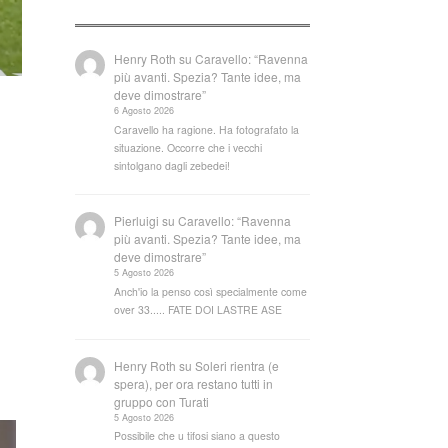
Henry Roth
su
Caravello: “Ravenna
più avanti. Spezia? Tante idee, ma
deve dimostrare”
6 Agosto 2026
Caravello ha ragione. Ha fotografato la
situazione. Occorre che i vecchi
sintolgano dagli zebedei!
Pierluigi
su
Caravello: “Ravenna
più avanti. Spezia? Tante idee, ma
deve dimostrare”
5 Agosto 2026
Anch'io la penso così specialmente come
over 33..... FATE DOI LASTRE ASE
Henry Roth
su
Soleri rientra (e
spera), per ora restano tutti in
gruppo con Turati
5 Agosto 2026
Possibile che u tifosi siano a questo