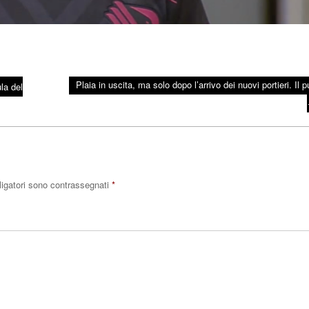
Plaia in uscita, ma solo dopo l’arrivo dei nuovi portieri. Il 
la del
ligatori sono contrassegnati
*