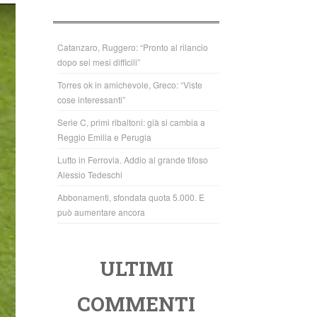
b
A
o
p
o
p
Catanzaro, Ruggero: “Pronto al rilancio
dopo sei mesi difficili”
k
Torres ok in amichevole, Greco: “Viste
cose interessanti”
Serie C, primi ribaltoni: già si cambia a
Reggio Emilia e Perugia
Lutto in Ferrovia. Addio al grande tifoso
Alessio Tedeschi
Abbonamenti, sfondata quota 5.000. E
può aumentare ancora
ULTIMI
COMMENTI