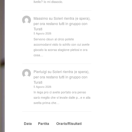
livello? Io mi dissocio.
Massimo
su
Soleri rientra (e spera),
per ora restano tutti in gruppo con
Turati
5 Agosto 2026
Servono cloun al circo potete
accomodarvi visto lo schifo con cui avete
giocato la scorsa stagione pietosi e ora
cosa…
Pierluigi
su
Soleri rientra (e spera),
per ora restano tutti in gruppo con
Turati
5 Agosto 2026
In lega pro ci avete portato ora penso
sarà meglio che vi levate dalle p...e e alla
svelta prima che…
Data
Partita
Orario/Risultati