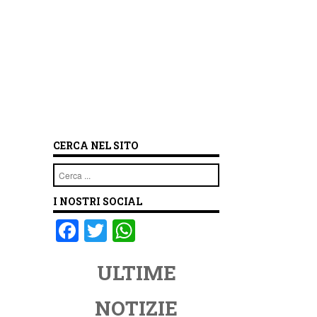
CERCA NEL SITO
Cerca
I NOSTRI SOCIAL
F
T
W
a
wi
h
ULTIME
c
tt
at
e
er
s
NOTIZIE