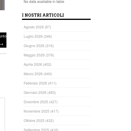
No data available in table
I NOSTRI ARTICOLI
Agosto 2026
(67)
punto
Luglio 2026
(346)
→
Giugno 2026
(316)
Maggio 2026
(376)
Aprile 2026
(402)
Marzo 2026
(440)
Febbraio 2026
(411)
Gennaio 2026
(483)
Dicembre 2025
(427)
Novembre 2025
(417)
Ottobre 2025
(432)
Settembre 2025
(416)