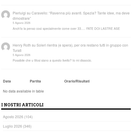
Pierluigi
su
Caravello: “Ravenna più avanti. Spezia? Tante idee, ma deve
dimostrare”
5 Agosto 2026
Anch'io la penso così specialmente come over 33..... FATE DOI LASTRE ASE
Henry Roth
su
Soleri rientra (e spera), per ora restano tutti in gruppo con
Turati
5 Agosto 2026
Possibile che u tifosi siano a questo livello? Io mi dissocio.
Data
Partita
Orario/Risultati
No data available in table
I NOSTRI ARTICOLI
Agosto 2026
(104)
Luglio 2026
(346)