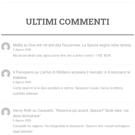
ULTIMI COMMENTI
Mattia
su
Due reti nel test alla Fezzanese. Lo Spezia segna nella ripresa
9 Agosto 2026
Ma terzini destri solo vigna come dire che a semo rovina' ! I NE' BON
Il Francesino
su
L’arrivo di Stillitano accelera il mercato: in 6 bloccano le
trattative
8 Agosto 2026
Certe zavorre te le devi accollare in eterno. Nessuno li vuole, hanno la lettera
scarlatta addosso
Henry Roth
su
Caravello: “Ravenna più avanti. Spezia? Tante idee, ma
deve dimostrare”
6 Agosto 2026
Caravello ha ragione. Ha fotografato la situazione. Occorre che i vecchi sintolgano
dagli zebedei!