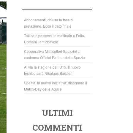
b
A
o
p
o
p
Abbonamenti, chiusa la fase di
prelazione. Ecco il dato finale
k
Tattica e possessi in mattinata a Follo.
Domani l’amichevole
Cooperativa Mitilicoltori Spezzini si
conferma Official Partner dello Spezia
Al via la stagione dell’U15. Il nuovo
tecnico sarà Nikolaus Barbieri
Spezia, la nuova iniziativa: disegnare il
Match-Day delle Aquile
ULTIMI
COMMENTI