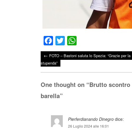
Fa
T
W
ce
wi
ha
←
FOTO – Bastoni saluta lo Spezia: “Grazie per la 
bo
tte
ts
Post navigation
stupenda”
ok
r
A
pp
One thought on “
Brutto scontro 
barella
”
Pierferdianando Dinegro
dice:
26 Luglio 2024 alle 16:01