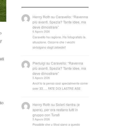
Henry Roth
su
Caravello: “Ravenna
più avanti. Spezia? Tante idee, ma
deve dimostrare”
6 Agosto 2026
o
Caravello ha ragione. Ha fotografato la
0′
situazione. Occorre che i vecchi
sintolgano dagli zebedei!
ati
Pierluigi
su
Caravello: “Ravenna
più avanti. Spezia? Tante idee, ma
deve dimostrare”
5 Agosto 2026
Anch'io la penso così specialmente come
over 33..... FATE DOI LASTRE ASE
to
Henry Roth
su
Soleri rientra (e
spera), per ora restano tutti in
gruppo con Turati
5 Agosto 2026
Possibile che u tifosi siano a questo