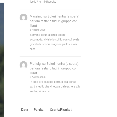
livello? Io mi dissocio.
Massimo
su
Soleri rientra (e spera),
per ora restano tutti in gruppo con
Turati
5 Agosto 2026
Servono cloun al circo potete
accomodarvi visto lo schifo con cui avete
giocato la scorsa stagione pietosi e ora
cosa…
Pierluigi
su
Soleri rientra (e spera),
per ora restano tutti in gruppo con
Turati
5 Agosto 2026
In lega pro ci avete portato ora penso
sarà meglio che vi levate dalle p...e e alla
svelta prima che…
Data
Partita
Orario/Risultati