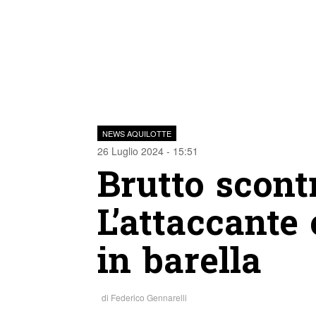
NEWS AQUILOTTE
26 Luglio 2024 - 15:51
Brutto scontr
L’attaccante 
in barella
di
Federico Gennarelli