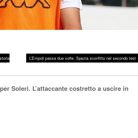
storia
L’Empoli passa due volte, Spezia sconfitto nel secondo test
per Soleri. L’attaccante costretto a uscire in