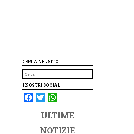
CERCA NEL SITO
Cerca
I NOSTRI SOCIAL
F
T
W
a
wi
h
ULTIME
c
tt
at
e
er
s
NOTIZIE