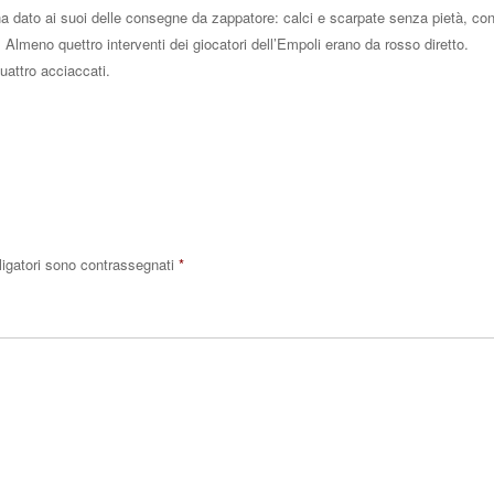
 ha dato ai suoi delle consegne da zappatore: calci e scarpate senza pietà, con
. Almeno quettro interventi dei giocatori dell’Empoli erano da rosso diretto.
quattro acciaccati.
Rispo
ligatori sono contrassegnati
*