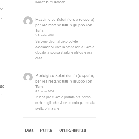
livello? Io mi dissocio.
to
.
Massimo
su
Soleri rientra (e spera),
per ora restano tutti in gruppo con
Turati
5 Agosto 2026
Servono cloun al circo potete
accomodarvi visto lo schifo con cui avete
giocato la scorsa stagione pietosi e ora
cosa…
Pierluigi
su
Soleri rientra (e spera),
per ora restano tutti in gruppo con
ene
Turati
5 Agosto 2026
”.
In lega pro ci avete portato ora penso
sarà meglio che vi levate dalle p...e e alla
svelta prima che…
Data
Partita
Orario/Risultati