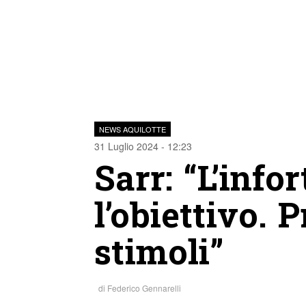
NEWS AQUILOTTE
31 Luglio 2024 - 12:23
Sarr: “L’inf
l’obiettivo. 
stimoli”
di
Federico Gennarelli