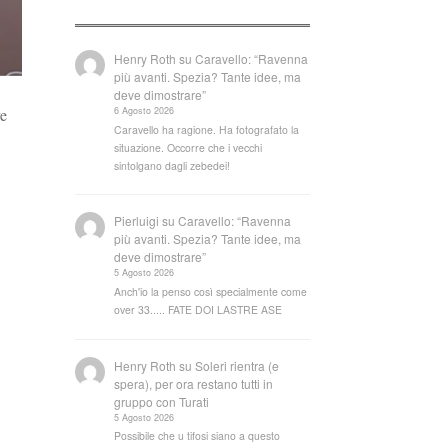
Henry Roth
su
Caravello: “Ravenna
più avanti. Spezia? Tante idee, ma
deve dimostrare”
re
6 Agosto 2026
Caravello ha ragione. Ha fotografato la
situazione. Occorre che i vecchi
sintolgano dagli zebedei!
Pierluigi
su
Caravello: “Ravenna
più avanti. Spezia? Tante idee, ma
deve dimostrare”
5 Agosto 2026
Anch'io la penso così specialmente come
over 33..... FATE DOI LASTRE ASE
Henry Roth
su
Soleri rientra (e
spera), per ora restano tutti in
gruppo con Turati
5 Agosto 2026
Possibile che u tifosi siano a questo