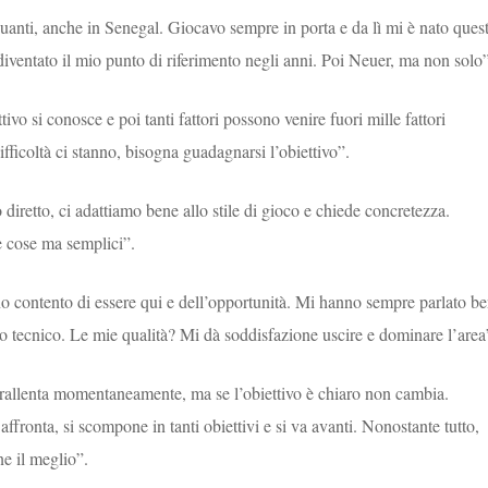
anti, anche in Senegal. Giocavo sempre in porta e da lì mi è nato ques
iventato il mio punto di riferimento negli anni. Poi Neuer, ma non solo”
ttivo si conosce e poi tanti fattori possono venire fuori mille fattori
fficoltà ci stanno, bisogna guadagnarsi l’obiettivo”.
diretto, ci adattiamo bene allo stile di gioco e chiede concretezza.
 cose ma semplici”.
o contento di essere qui e dell’opportunità. Mi hanno sempre parlato b
ello tecnico. Le mie qualità? Mi dà soddisfazione uscire e dominare l’area
 rallenta momentaneamente, ma se l’obiettivo è chiaro non cambia.
i affronta, si scompone in tanti obiettivi e si va avanti. Nonostante tutto,
ne il meglio”.