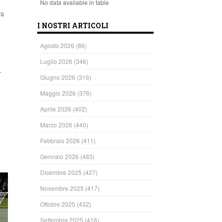
No data available in table
ra
I NOSTRI ARTICOLI
Agosto 2026
(86)
Luglio 2026
(346)
.
Giugno 2026
(316)
Maggio 2026
(376)
Aprile 2026
(402)
Marzo 2026
(440)
Febbraio 2026
(411)
Gennaio 2026
(483)
Dicembre 2025
(427)
Novembre 2025
(417)
Ottobre 2025
(432)
Settembre 2025
(416)