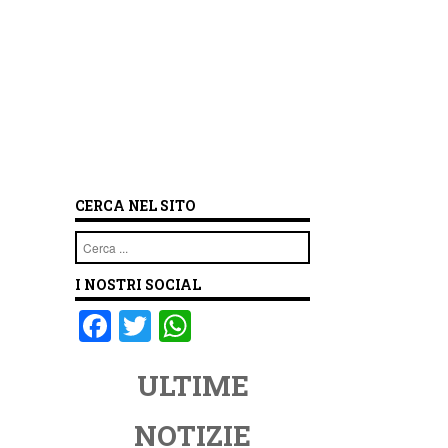
CERCA NEL SITO
Cerca
I NOSTRI SOCIAL
F
T
W
a
wi
h
ULTIME
c
tt
at
e
er
s
NOTIZIE