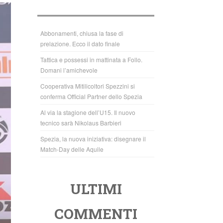
b
A
o
p
o
p
Abbonamenti, chiusa la fase di
prelazione. Ecco il dato finale
k
Tattica e possessi in mattinata a Follo.
Domani l’amichevole
Cooperativa Mitilicoltori Spezzini si
conferma Official Partner dello Spezia
Al via la stagione dell’U15. Il nuovo
tecnico sarà Nikolaus Barbieri
Spezia, la nuova iniziativa: disegnare il
Match-Day delle Aquile
ULTIMI
COMMENTI