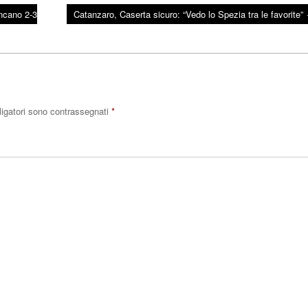
ancano 2-3
Catanzaro, Caserta sicuro: “Vedo lo Spezia tra le favorite”
ligatori sono contrassegnati
*