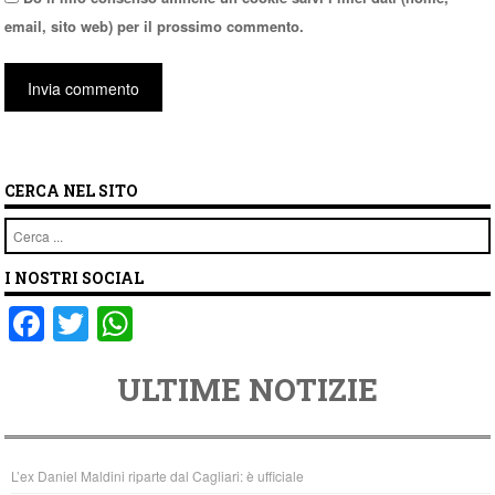
email, sito web) per il prossimo commento.
CERCA NEL SITO
Cerca
I NOSTRI SOCIAL
F
T
W
a
wi
h
ULTIME NOTIZIE
c
tt
at
e
er
s
b
A
L’ex Daniel Maldini riparte dal Cagliari: è ufficiale