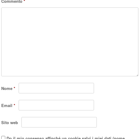
Commento
*
Nome
*
Email
*
Sito web
Do il mio consenso affinché un cookie salvi i miei dati (nome,