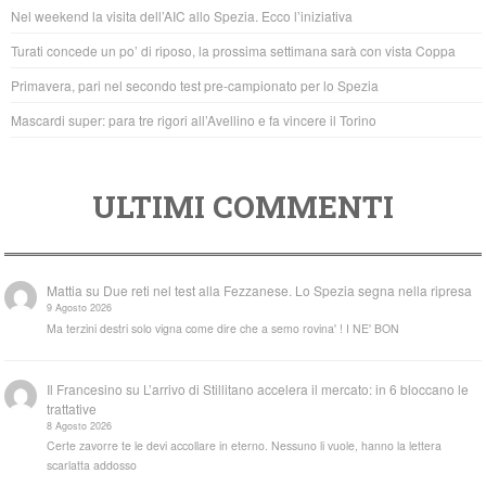
o
p
Nel weekend la visita dell’AIC allo Spezia. Ecco l’iniziativa
o
p
Turati concede un po’ di riposo, la prossima settimana sarà con vista Coppa
k
Primavera, pari nel secondo test pre-campionato per lo Spezia
Mascardi super: para tre rigori all’Avellino e fa vincere il Torino
ULTIMI COMMENTI
Mattia
su
Due reti nel test alla Fezzanese. Lo Spezia segna nella ripresa
9 Agosto 2026
Ma terzini destri solo vigna come dire che a semo rovina' ! I NE' BON
Il Francesino
su
L’arrivo di Stillitano accelera il mercato: in 6 bloccano le
trattative
8 Agosto 2026
Certe zavorre te le devi accollare in eterno. Nessuno li vuole, hanno la lettera
scarlatta addosso