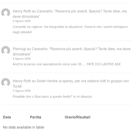
Henry Roth
su
Caravello: “Ravenna più avanti. Spezia? Tante idee, ma
deve dimostrare”
6 Agosto 2026
Caravello ha ragione. Ha fotografato la situazione. Occorre che i vecchi sintolgano
dagli zebedei!
Pierluigi
su
Caravello: “Ravenna più avanti. Spezia? Tante idee, ma deve
dimostrare”
5 Agosto 2026
Anch'io la penso così specialmente come over 33..... FATE DOI LASTRE ASE
Henry Roth
su
Soleri rientra (e spera), per ora restano tutti in gruppo con
Turati
5 Agosto 2026
Possibile che u tifosi siano a questo livello? Io mi dissocio.
Data
Partita
Orario/Risultati
No data available in table