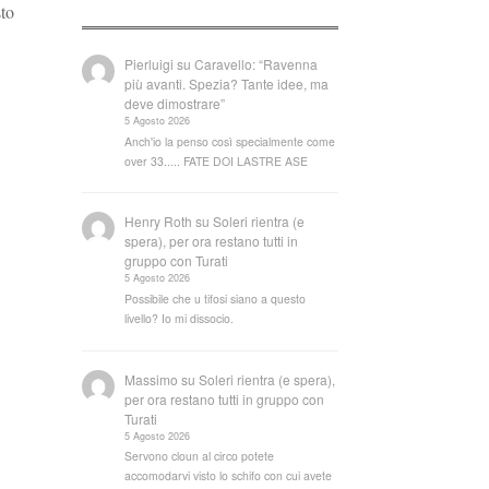
sto
Pierluigi
su
Caravello: “Ravenna
più avanti. Spezia? Tante idee, ma
deve dimostrare”
5 Agosto 2026
Anch'io la penso così specialmente come
over 33..... FATE DOI LASTRE ASE
Henry Roth
su
Soleri rientra (e
spera), per ora restano tutti in
gruppo con Turati
5 Agosto 2026
Possibile che u tifosi siano a questo
livello? Io mi dissocio.
Massimo
su
Soleri rientra (e spera),
per ora restano tutti in gruppo con
Turati
5 Agosto 2026
Servono cloun al circo potete
accomodarvi visto lo schifo con cui avete