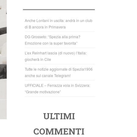
b
A
o
p
o
p
Anche Lontani in uscita: andrà in un club
di B ancora in Primavera
k
DG Grosseto: “Spezia alla prima?
Emozione con la super favorita”
L’ex Reinhart lascia (di nuovo) l’Italia:
giocherà in Cile
Tutte le notizie aggiornate di Spezia1906
anche sul canale Telegram!
UFFICIALE – Ferrazza vola in Svizzera:
“Grande motivazione”
ULTIMI
COMMENTI