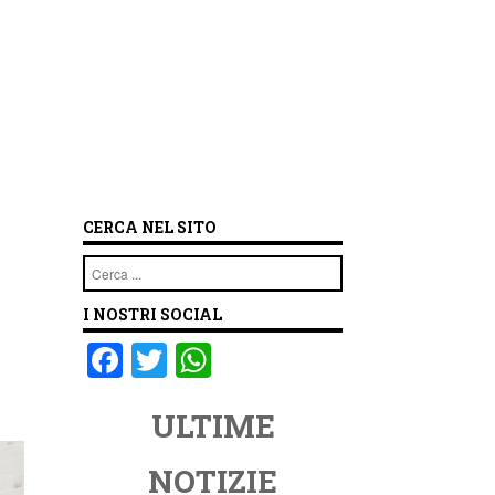
CERCA NEL SITO
Cerca
I NOSTRI SOCIAL
F
T
W
a
wi
h
ULTIME
c
tt
at
e
er
s
NOTIZIE