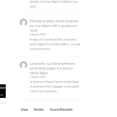
giocato la scorsa stagione pietosi e ora
cosa…
Pierluigi
su
Soleri rientra (e spera),
per ora restano tutti in gruppo con
Turati
5 Agosto 2026
In lega pro ci avete portato ora penso
sarà meglio che vi levate dalle p...e e alla
svelta prima che…
Leoonardo.
su
Ultima settimana
prima della coppa. In 6 sono a
rischio taglio
4 Agosto 2026
Io Solerei e Hristov li terrei chiedendogli
di spalmarsi il loro ingaggio a quel punto
alan
o fuori rosa o provare…
→
Data
Partita
Orario/Risultati