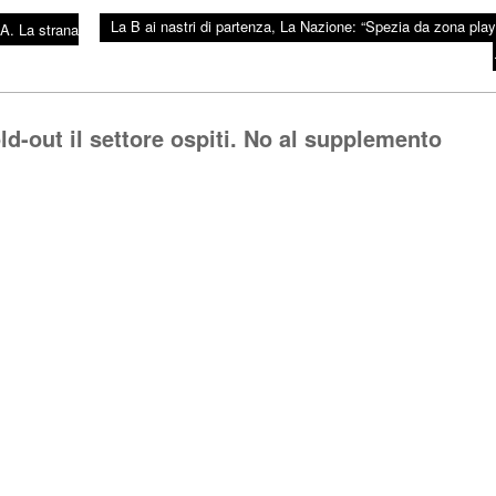
La B ai nastri di partenza, La Nazione: “Spezia da zona play-
A. La strana
ld-out il settore ospiti. No al supplemento
Rispo