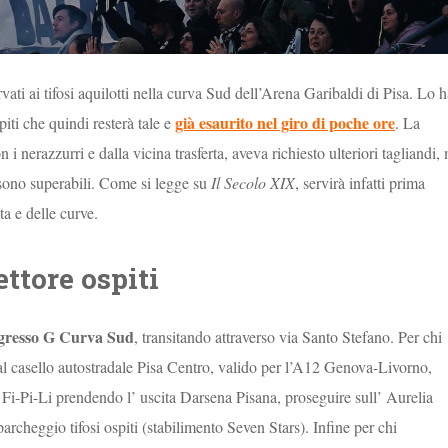
vati ai tifosi aquilotti nella curva Sud dell’Arena Garibaldi di Pisa. Lo h
già esaurito nel giro di poche ore
piti che quindi resterà tale e
. La
n i nerazzurri e dalla vicina trasferta, aveva richiesto ulteriori tagliandi,
n sono superabili. Come si legge su
Il Secolo XIX
, servirà infatti prima
a e delle curve.
ttore ospiti
’Ingresso G Curva Sud
, transitando attraverso via Santo Stefano. Per chi
al casello autostradale Pisa Centro, valido per l’A12 Genova-Livorno,
Fi-Pi-Li prendendo l’ uscita Darsena Pisana, proseguire sull’ Aurelia
parcheggio tifosi ospiti (stabilimento Seven Stars). Infine per chi