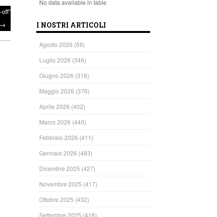
No data available in table
off”
→
I NOSTRI ARTICOLI
Agosto 2026
(59)
Luglio 2026
(346)
Giugno 2026
(316)
Maggio 2026
(376)
Aprile 2026
(402)
Marzo 2026
(440)
Febbraio 2026
(411)
Gennaio 2026
(483)
Dicembre 2025
(427)
ndi
Novembre 2025
(417)
Ottobre 2025
(432)
Settembre 2025
(416)