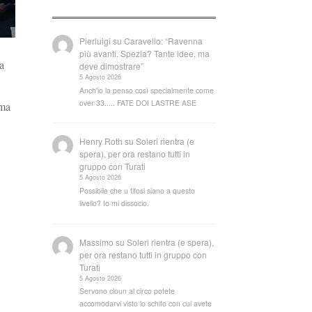
Pierluigi
su
Caravello: “Ravenna
più avanti. Spezia? Tante idee, ma
a
deve dimostrare”
5 Agosto 2026
Anch'io la penso così specialmente come
over 33..... FATE DOI LASTRE ASE
 ma
Henry Roth
su
Soleri rientra (e
spera), per ora restano tutti in
gruppo con Turati
5 Agosto 2026
Possibile che u tifosi siano a questo
livello? Io mi dissocio.
Massimo
su
Soleri rientra (e spera),
per ora restano tutti in gruppo con
Turati
5 Agosto 2026
Servono cloun al circo potete
accomodarvi visto lo schifo con cui avete