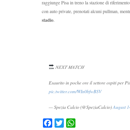
raggiunge Pisa in treno la stazione di riferiment
con auto private, prenotati alcuni pullman, ment
stadio
.
𝑁𝐸𝑋𝑇 𝑀𝐴𝑇𝐶𝐻
Esaurito in poche ore il settore ospiti per P
pic.twitter.com/WIn0bfwBSV
— Spezia Calcio (@SpeziaCalcio)
August 1
Fa
T
W