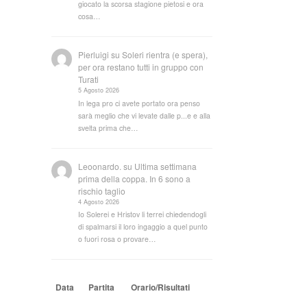
giocato la scorsa stagione pietosi e ora
cosa…
Pierluigi
su
Soleri rientra (e spera),
per ora restano tutti in gruppo con
Turati
5 Agosto 2026
In lega pro ci avete portato ora penso
sarà meglio che vi levate dalle p...e e alla
svelta prima che…
Leoonardo.
su
Ultima settimana
prima della coppa. In 6 sono a
rischio taglio
4 Agosto 2026
Io Solerei e Hristov li terrei chiedendogli
di spalmarsi il loro ingaggio a quel punto
o fuori rosa o provare…
Data
Partita
Orario/Risultati