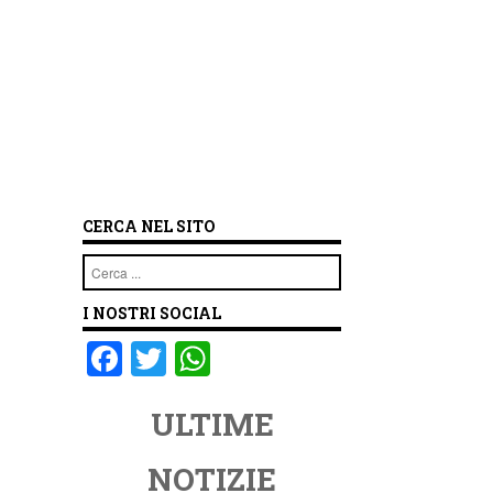
CERCA NEL SITO
Cerca
I NOSTRI SOCIAL
F
T
W
a
wi
h
ULTIME
c
tt
at
e
er
s
NOTIZIE