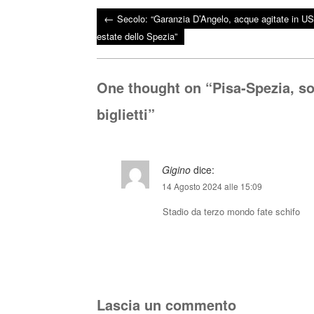
ce
wi
ha
←
Secolo: “Garanzia D’Angelo, acque agitate in US
bo
tte
ts
Post navigation
estate dello Spezia”
ok
r
A
pp
One thought on “
Pisa-Spezia, so
biglietti
”
Gigino
dice:
14 Agosto 2024 alle 15:09
Stadio da terzo mondo fate schifo
Lascia un commento